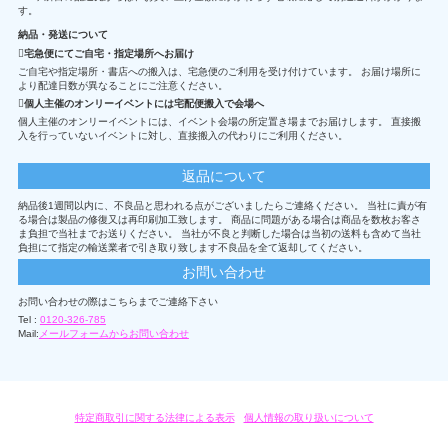
す。
納品・発送について
宅急便にてご自宅・指定場所へお届け
ご自宅や指定場所・書店への搬入は、宅急便のご利用を受け付けています。 お届け場所に
より配達日数が異なることにご注意ください。
個人主催のオンリーイベントには宅配便搬入で会場へ
個人主催のオンリーイベントには、イベント会場の所定置き場までお届けします。 直接搬
入を行っていないイベントに対し、直接搬入の代わりにご利用ください。
返品について
納品後1週間以内に、不良品と思われる点がございましたらご連絡ください。 当社に責が有
る場合は製品の修復又は再印刷加工致します。 商品に問題がある場合は商品を数枚お客さ
ま負担で当社までお送りください。 当社が不良と判断した場合は当初の送料も含めて当社
負担にて指定の輸送業者で引き取り致します不良品を全て返却してください。
お問い合わせ
お問い合わせの際はこちらまでご連絡下さい
Tel :
0120-326-785
Mail:
メールフォームからお問い合わせ
特定商取引に関する法律による表示
/
個人情報の取り扱いについて
オリジナルグッズ・OEM製作はモノラボ・ファクトリーにおまかせください。