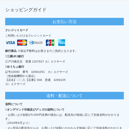
ショッピングガイド
お支払い方法
クレジットカード
ご利用いただけるクレジットカード
銀行振込
※振込手数料はお客さまのご負担となります。
三菱UFJ銀行
江戸川橋支店 普通 1207627 カ）エクサーズ
ゆうちょ銀行
記号10090 番号 32691051 カ）エクサーズ
（他金融機関から振込）
【店名】〇〇八【店番】008 普通 3269105
カ）エクサーズ
送料・配送について
送料について
オンデマンド印刷及びグッズの送料について
・お買い上げ金額が5,000円未満の場合には、配送先の地域に応じて別途送料がかかりま
す。
（2019年6月より）
・2ヶ所目の配送先からは、お買い上げ金額にかかわらず地域に応じて別途送料がかかりま