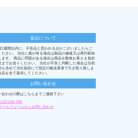
04
15,813
16,808
92
16,113
17,138
69
16,424
17,446
46
16,737
17,765
返品について
36
17,048
18,095
後1週間以内に、不良品と思われる点がございましたらご
13
17,348
18,414
ください。 当社に責が有る場合は製品の修復又は再印刷加
します。 商品に問題がある場合は商品を数枚お客さま負担
01
17,661
18,744
社までお送りください。 当社が不良と判断した場合は当初
料も含めて当社負担にて指定の輸送業者で引き取り致しま
78
17,972
19,063
良品を全て返却してください。
68
18,272
19,393
お問い合わせ
56
18,585
19,723
い合わせの際はこちらまでご連絡下さい
33
18,885
20,042
0120-326-785
メールフォームからお問い合わせ
22
19,196
20,372
99
19,509
20,680
77
19,820
20,999
65
20,132
21,329