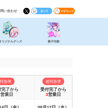
お問い合わせ
オリジナルグッズ
冊子印刷
特急便
超特急便
付完了から
受付完了から
5
営業日
3
営業日
月14日（金）
08月12日（水）