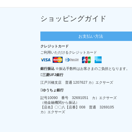
43個
9,922
44個
10,109
ショッピングガイド
45個
10,307
46個
10,494
お支払い方法
47個
10,681
クレジットカード
48個
10,879
ご利用いただけるクレジットカード
49個
11,066
50個
11,253
銀行振込
※振込手数料はお客さまのご負担となります。
三菱UFJ銀行
51個
11,451
江戸川橋支店 普通 1207627 カ）エクサーズ
52個
11,627
ゆうちょ銀行
53個
11,825
記号10090 番号 32691051 カ）エクサーズ
（他金融機関から振込）
54個
12,023
【店名】〇〇八【店番】008 普通 3269105
55個
12,210
カ）エクサーズ
56個
12,397
57個
12,584