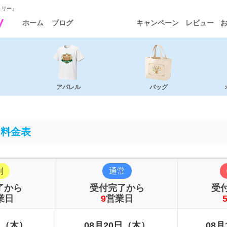
トリー」
ホーム
ブログ
キャンペーン
レビュー
アパレル
バッグ
m料金表
割
通常
了から
受付完了から
受
業日
9
営業日
日（木）
08月20日（木）
08