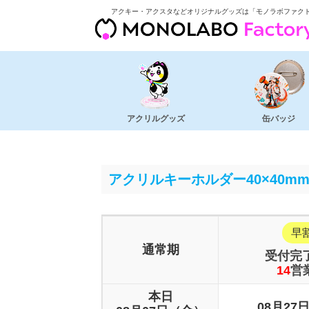
アクキー・アクスタなどオリジナルグッズは「モノラボファク
アクリルグッズ
缶バッジ
アクリルキーホルダー40×40m
早
通常期
受付完
14
営
本日
08月27