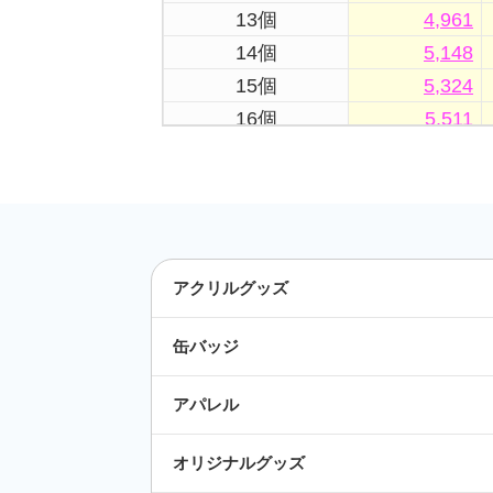
13個
4,961
14個
5,148
15個
5,324
16個
5,511
17個
5,687
18個
5,863
19個
6,050
20個
6,237
21個
6,391
アクリルグッズ
22個
6,545
缶バッジ
23個
6,699
24個
6,853
アパレル
25個
7,018
26個
7,172
オリジナルグッズ
27個
7,326