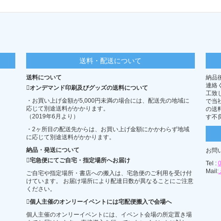
10,659
12,021
12,927
14,7
10,879
12,247
13,177
14,9
11,077
12,486
13,427
15,2
11,286
12,713
13,675
15,5
送料・配送について
11,495
12,950
13,936
15,8
送料について
納品
11,704
13,177
14,186
16,1
連絡
オンデマンド印刷及びグッズの送料について
工致
11,913
13,404
14,434
16,4
・お買い上げ金額が5,000円未満の場合には、配送先の地域に
で当
応じて別途送料がかかります。
の送
12,122
13,641
14,684
16,6
（2019年6月より）
す不
12,320
13,868
14,945
16,9
・2ヶ所目の配送先からは、お買い上げ金額にかかわらず地域
に応じて別途送料がかかります。
12,540
14,094
15,193
17,2
納品・発送について
お問
12,738
14,333
15,443
17,5
宅急便にてご自宅・指定場所へお届け
Tel :
Mail:
12,958
14,560
15,693
17,8
ご自宅や指定場所・書店への搬入は、宅急便のご利用を受け付
けています。 お届け場所により配達日数が異なることにご注意
13,156
14,797
15,941
18,0
ください。
個人主催のオンリーイベントには宅配便搬入で会場へ
13,365
15,024
16,202
18,3
個人主催のオンリーイベントには、イベント会場の所定置き場
13,574
15,250
16,452
18,6