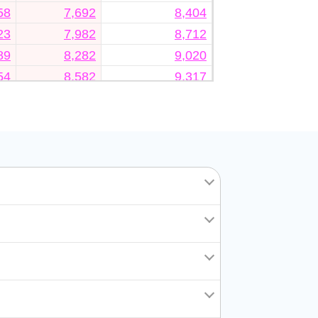
58
7,692
8,404
23
7,982
8,712
89
8,282
9,020
54
8,582
9,317
32
8,870
9,636
09
9,171
9,955
75
9,460
10,252
40
9,748
10,560
71
10,014
10,824
02
10,269
11,088
33
10,523
11,352
64
10,777
11,616
95
11,042
11,880
26
11,296
12,144
57
11,550
12,408