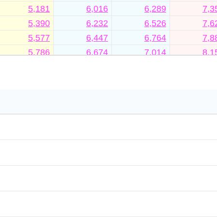
5,181
6,016
6,289
7,3
5,390
6,232
6,526
7,6
5,577
6,447
6,764
7,8
5,786
6,674
7,014
8,1
5,984
6,888
7,251
8,4
6,182
7,115
7,489
8,7
6,380
7,330
7,728
8,9
6,578
7,557
7,976
9,2
6,754
7,739
8,181
9,4
6,930
7,931
8,395
9,7
7,095
8,124
8,600
9,9
7,271
8,305
8,814
10,1
7,447
8,498
9,019
10,3
7,623
8,690
9,235
10,6
7,788
8,872
9,438
10,8