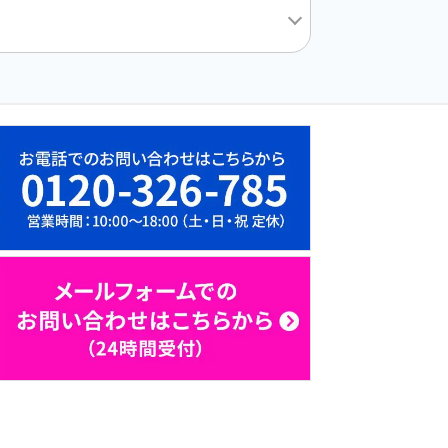
88
11,804
12,672
19
12,058
12,936
50
12,324
13,200
81
12,579
13,464
12
12,833
13,728
43
13,087
13,992
74
13,352
14,256
05
13,606
14,520
36
13,860
14,784
67
14,114
15,048
98
14,368
15,312
29
14,634
15,576
60
14,889
15,840
37
15,200
16,159
27
15,512
16,489