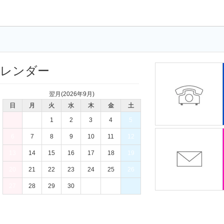
7,964
9,064
9,654
11,0
8,140
9,257
9,857
11,3
8,316
9,438
10,073
11,5
8,481
9,631
10,276
11,7
カレンダー
8,657
9,823
10,492
12,0
8,833
10,005
10,695
12,2
翌月(2026年9月)
9,009
10,197
10,911
12,4
日
月
火
水
木
金
土
9,174
10,390
11,114
12,7
1
2
3
4
5
9,350
10,571
11,330
12,9
6
7
8
9
10
11
12
9,526
10,764
11,546
13,1
13
14
15
16
17
18
19
9,691
10,956
11,749
13,3
20
21
22
23
24
25
26
9,867
11,138
11,965
13,6
27
28
29
30
10,043
11,330
12,168
13,8
10,241
11,557
12,418
14,1
10,461
11,794
12,679
14,4