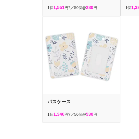
1,551
280
1,3
1個
円?／50個@
円
1個
パスケース
1,340
530
1個
円?／50個@
円