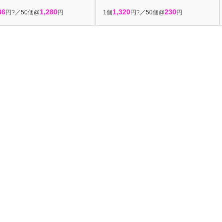
86
1,280
1,320
230
円?／50個@
円
1個
円?／50個@
円