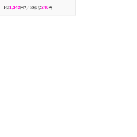
1,342
240
1個
円?／50個@
円