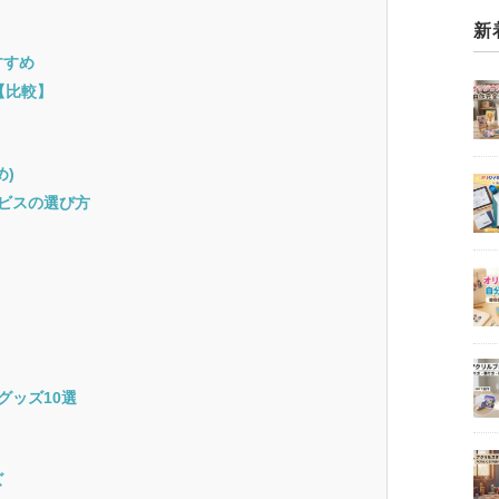
新
すすめ
【比較】
め)
ービスの選び方
グッズ10選
ズ