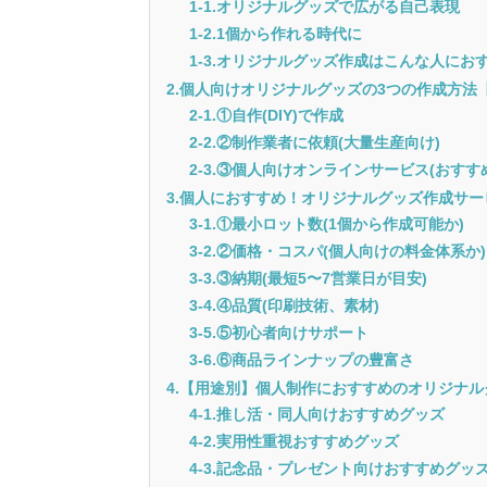
1-1.オリジナルグッズで広がる自己表現
1-2.1個から作れる時代に
1-3.オリジナルグッズ作成はこんな人にお
2.個人向けオリジナルグッズの3つの作成方法
2-1.①自作(DIY)で作成
2-2.②制作業者に依頼(大量生産向け)
2-3.③個人向けオンラインサービス(おすす
3.個人におすすめ！オリジナルグッズ作成サ
3-1.①最小ロット数(1個から作成可能か)
3-2.②価格・コスパ(個人向けの料金体系か)
3-3.③納期(最短5〜7営業日が目安)
3-4.④品質(印刷技術、素材)
3-5.⑤初心者向けサポート
3-6.⑥商品ラインナップの豊富さ
4.【用途別】個人制作におすすめのオリジナル
4-1.推し活・同人向けおすすめグッズ
4-2.実用性重視おすすめグッズ
4-3.記念品・プレゼント向けおすすめグッ