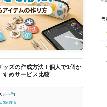
特
売
ルグッズの作成方法！個人で1個か
すすめサービス比較
次
[
非表示
]
人気の理由