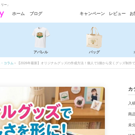
トリー」
ホーム
ブログ
キャンペーン
レビュー
お
アパレル
バッグ
集・コラム
›
【2026年最新】オリジナルグッズの作成方法！個人で1個から安くグッズ制作
カ
入
商
未