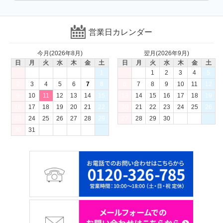
17,842
18,106
22,671
22,977
28,980
29,395
28個
18,425
18,700
23,397
23,725
29,915
30,342
29個
営業日カレンダー
18,997
19,272
24,122
24,462
30,839
31,290
30個
19,569
19,855
24,847
25,198
31,786
32,237
31個
今月(2026年8月)
翌月(2026年9月)
20,141
20,427
25,572
25,935
32,699
33,184
32個
日
月
火
水
木
金
土
日
月
火
水
木
金
土
20,724
21,010
26,297
26,683
33,634
34,119
33個
1
1
2
3
4
5
21,296
21,604
27,034
27,419
34,558
35,066
34個
2
3
4
5
6
7
8
6
7
8
9
10
11
12
21,868
22,176
27,759
28,156
35,494
36,013
35個
9
10
11
12
13
14
15
13
14
15
16
17
18
19
22,440
22,759
28,483
28,903
36,429
36,949
36個
16
17
18
19
20
21
22
20
21
22
23
24
25
26
23,012
23,342
29,208
29,640
37,353
37,907
37個
23
24
25
26
27
28
29
27
28
29
30
23,584
23,925
29,934
30,375
38,277
38,843
38個
30
31
24,156
24,508
30,659
31,112
39,213
39,778
39個
24,728
25,091
31,395
31,860
40,137
40,737
40個
25,333
25,696
32,143
32,619
41,107
41,719
41個
25,916
26,301
32,902
33,389
42,077
42,701
42個
26,510
26,917
33,650
34,148
43,047
43,671
43個
27,104
27,500
34,409
34,920
44,006
44,652
44個
27,698
28,116
35,168
35,679
44,976
45,635
45個
28,303
28,710
35,916
36,460
45,946
46,628
46個