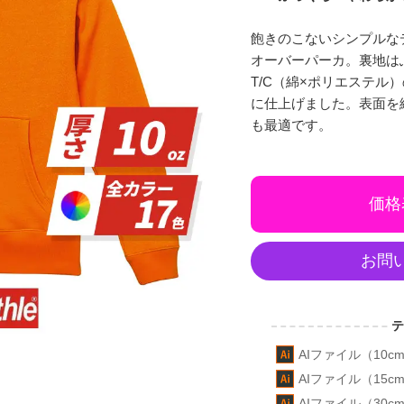
飽きのこないシンプルな
オーバーパーカ。裏地は
T/C（綿×ポリエステル
に仕上げました。表面を
も最適です。
価格
お問
AIファイル（10cm
AIファイル（15cm
AIファイル（30cm