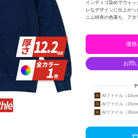
インディゴ染めでウォッ
レなデザインに仕上がっ
ニム特有の色落ち、アタ
価格
お問
AIファイル（10cm
AIファイル（15cm
AIファイル（30cm
デ