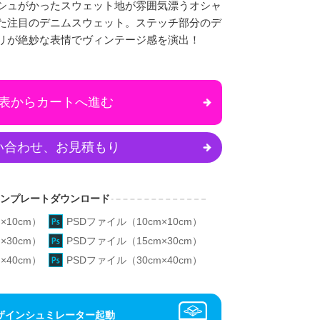
シュがかったスウェット地が雰囲気漂うオシャ
た注目のデニムスウェット。ステッチ部分のデ
リが絶妙な表情でヴィンテージ感を演出！
表からカートへ進む
い合わせ、お見積もり
テンプレートダウンロード
×10cm）
PSDファイル（10cm×10cm）
×30cm）
PSDファイル（15cm×30cm）
×40cm）
PSDファイル（30cm×40cm）
ザインシュミレーター起動