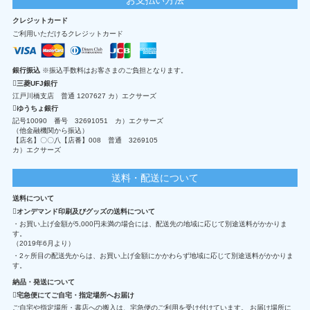
クレジットカード
ご利用いただけるクレジットカード
銀行振込
※振込手数料はお客さまのご負担となります。
三菱UFJ銀行
江戸川橋支店 普通 1207627 カ）エクサーズ
ゆうちょ銀行
記号10090 番号 32691051 カ）エクサーズ
（他金融機関から振込）
【店名】〇〇八【店番】008 普通 3269105
カ）エクサーズ
送料・配送について
送料について
オンデマンド印刷及びグッズの送料について
・お買い上げ金額が5,000円未満の場合には、配送先の地域に応じて別途送料がかかりま
す。
（2019年6月より）
・2ヶ所目の配送先からは、お買い上げ金額にかかわらず地域に応じて別途送料がかかりま
す。
納品・発送について
宅急便にてご自宅・指定場所へお届け
ご自宅や指定場所・書店への搬入は、宅急便のご利用を受け付けています。 お届け場所に