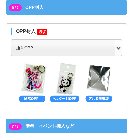
OPP封入
6 / 7
OPP封入
必須
備考・イベント搬入など
7 / 7