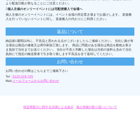
より配達日数が異なることにご注意ください。
個人主催のオンリーイベントには宅配便搬入で会場へ
個人主催のオンリーイベントには、イベント会場の所定置き場までお届けします。 直接搬
入を行っていないイベントに対し、直接搬入の代わりにご利用ください。
返品について
納品後1週間以内に、不良品と思われる点がございましたらご連絡ください。 当社に責が有
る場合は製品の修復又は再印刷加工致します。 商品に問題がある場合は商品を数枚お客さ
ま負担で当社までお送りください。 当社が不良と判断した場合は当初の送料も含めて当社
負担にて指定の輸送業者で引き取り致します不良品を全て返却してください。
お問い合わせ
お問い合わせの際はこちらまでご連絡下さい
Tel :
0120-326-785
Mail:
メールフォームからお問い合わせ
特定商取引に関する法律による表示
/
個人情報の取り扱いについて
オリジナルグッズ・OEM製作はモノラボ・ファクトリーにおまかせください。
Copyright c 2004-2019 KYOYU-ONDEMAND. All Rights Reserved.