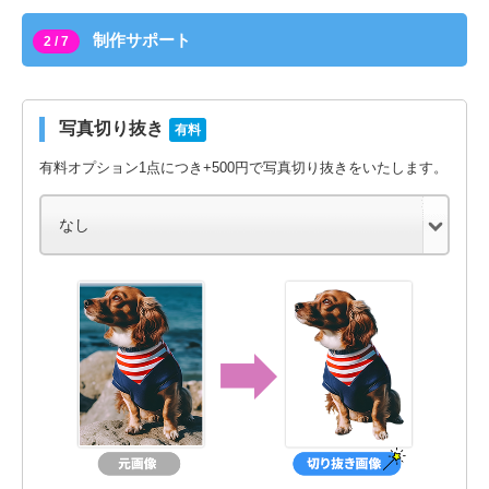
制作サポート
2 / 7
写真切り抜き
有料
有料オプション1点につき+500円で写真切り抜きをいたします。