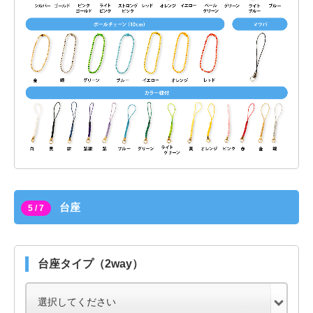
台座
5 / 7
台座タイプ（2way）