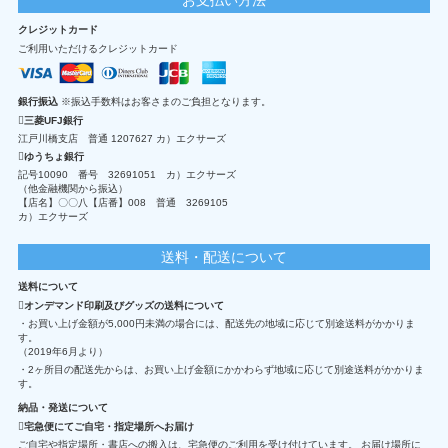
クレジットカード
ご利用いただけるクレジットカード
銀行振込
※振込手数料はお客さまのご負担となります。
三菱UFJ銀行
江戸川橋支店 普通 1207627 カ）エクサーズ
ゆうちょ銀行
記号10090 番号 32691051 カ）エクサーズ
（他金融機関から振込）
【店名】〇〇八【店番】008 普通 3269105
カ）エクサーズ
送料・配送について
送料について
オンデマンド印刷及びグッズの送料について
・お買い上げ金額が5,000円未満の場合には、配送先の地域に応じて別途送料がかかりま
す。
（2019年6月より）
・2ヶ所目の配送先からは、お買い上げ金額にかかわらず地域に応じて別途送料がかかりま
す。
納品・発送について
宅急便にてご自宅・指定場所へお届け
ご自宅や指定場所・書店への搬入は、宅急便のご利用を受け付けています。 お届け場所に