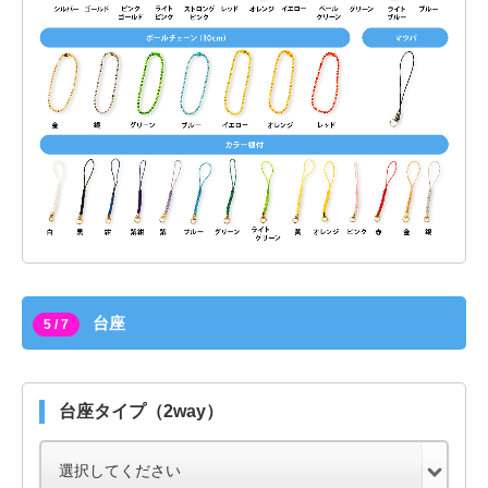
台座
5 / 7
台座タイプ（2way）