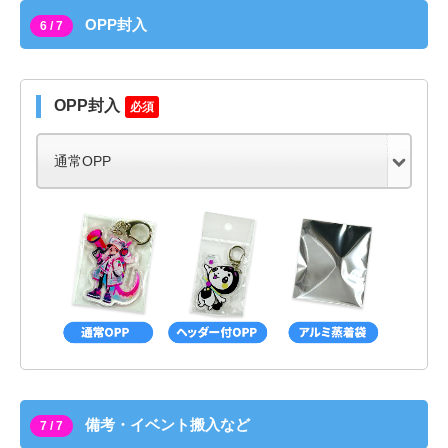
OPP封入
6 / 7
OPP封入
必須
備考・イベント搬入など
7 / 7