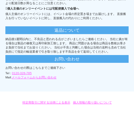
より配達日数が異なることにご注意ください。
個人主催のオンリーイベントには宅配便搬入で会場へ
個人主催のオンリーイベントには、イベント会場の所定置き場までお届けします。 直接搬
入を行っていないイベントに対し、直接搬入の代わりにご利用ください。
返品について
納品後1週間以内に、不良品と思われる点がございましたらご連絡ください。 当社に責が有
る場合は製品の修復又は再印刷加工致します。 商品に問題がある場合は商品を数枚お客さ
ま負担で当社までお送りください。 当社が不良と判断した場合は当初の送料も含めて当社
負担にて指定の輸送業者で引き取り致します不良品を全て返却してください。
お問い合わせ
お問い合わせの際はこちらまでご連絡下さい
Tel :
0120-326-785
Mail:
メールフォームからお問い合わせ
特定商取引に関する法律による表示
/
個人情報の取り扱いについて
オリジナルグッズ・OEM製作はモノラボ・ファクトリーにおまかせください。
Copyright c 2004-2019 KYOYU-ONDEMAND. All Rights Reserved.