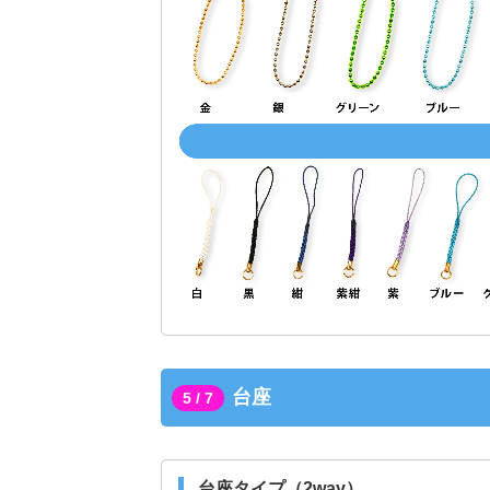
台座
5 / 7
台座タイプ（2way）