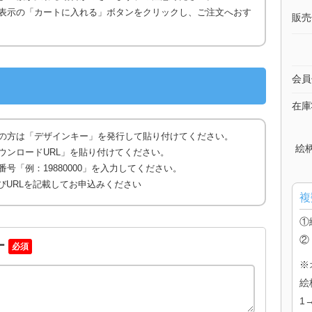
表示の「カートに入れる」ボタンをクリックし、ご注文へおす
販売
会員
在庫
の方は「デザインキー」を発行して貼り付けてください。
絵
ウンロードURL」を貼り付けてください。
号「例：19880000」を入力してください。
びURLを記載してお申込みください
複
①
②
ー
必須
※
絵
1