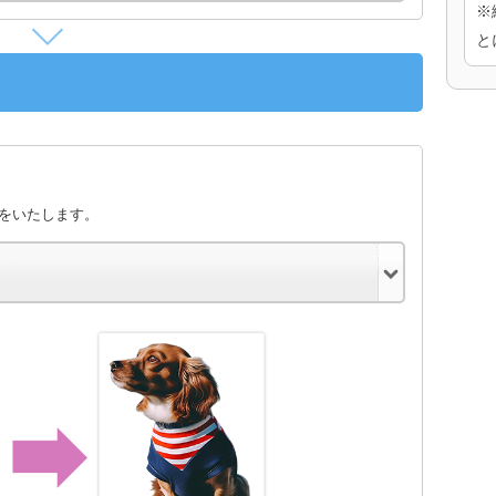
※
と
きをいたします。