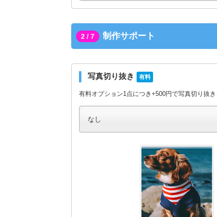
制作サポート
2 / 7
写真切り抜き
有料
有料オプション1点につき+500円で写真切り抜