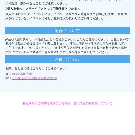
より配達日数が異なることにご注意ください。
個人主催のオンリーイベントには宅配便搬入で会場へ
個人主催のオンリーイベントには、イベント会場の所定置き場までお届けします。 直接搬
入を行っていないイベントに対し、直接搬入の代わりにご利用ください。
返品について
納品後1週間以内に、不良品と思われる点がございましたらご連絡ください。 当社に責が有
る場合は製品の修復又は再印刷加工致します。 商品に問題がある場合は商品を数枚お客さ
ま負担で当社までお送りください。 当社が不良と判断した場合は当初の送料も含めて当社
負担にて指定の輸送業者で引き取り致します不良品を全て返却してください。
お問い合わせ
お問い合わせの際はこちらまでご連絡下さい
Tel :
0120-326-785
Mail:
メールフォームからお問い合わせ
特定商取引に関する法律による表示
/
個人情報の取り扱いについて
オリジナルグッズ・OEM製作はモノラボ・ファクトリーにおまかせください。
Copyright c 2004-2019 KYOYU-ONDEMAND. All Rights Reserved.