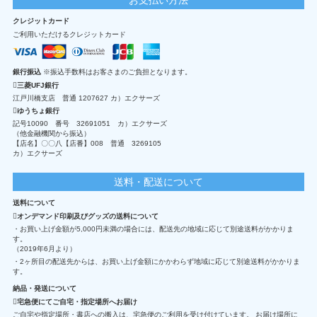
クレジットカード
ご利用いただけるクレジットカード
銀行振込
※振込手数料はお客さまのご負担となります。
三菱UFJ銀行
江戸川橋支店 普通 1207627 カ）エクサーズ
ゆうちょ銀行
記号10090 番号 32691051 カ）エクサーズ
（他金融機関から振込）
【店名】〇〇八【店番】008 普通 3269105
カ）エクサーズ
送料・配送について
送料について
オンデマンド印刷及びグッズの送料について
・お買い上げ金額が5,000円未満の場合には、配送先の地域に応じて別途送料がかかりま
す。
（2019年6月より）
・2ヶ所目の配送先からは、お買い上げ金額にかかわらず地域に応じて別途送料がかかりま
す。
納品・発送について
宅急便にてご自宅・指定場所へお届け
ご自宅や指定場所・書店への搬入は、宅急便のご利用を受け付けています。 お届け場所に