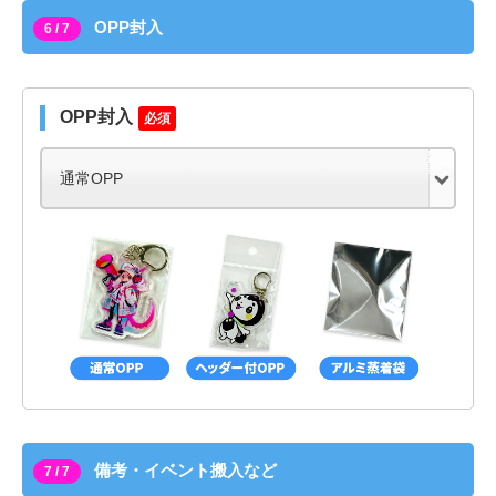
OPP封入
6 / 7
OPP封入
必須
備考・イベント搬入など
7 / 7