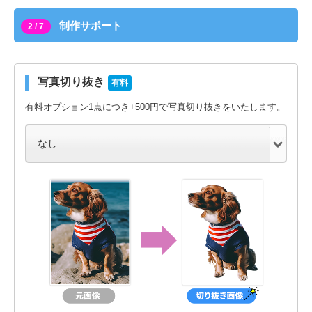
制作サポート
2 / 7
写真切り抜き
有料
有料オプション1点につき+500円で写真切り抜きをいたします。