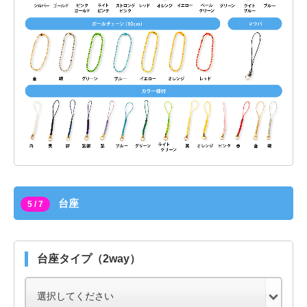
台座
5 / 7
台座タイプ（2way）