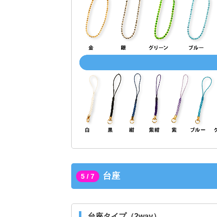
台座
5 / 7
台座タイプ（2way）