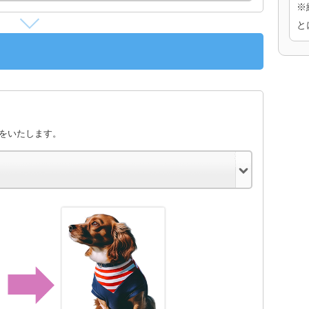
※
と
きをいたします。