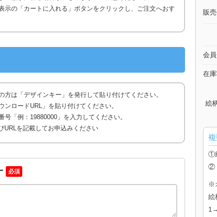
表示の「カートに入れる」ボタンをクリックし、ご注文へおす
販売
会員
在庫
の方は「デザインキー」を発行して貼り付けてください。
絵
ウンロードURL」を貼り付けてください。
号「例：19880000」を入力してください。
びURLを記載してお申込みください
複
①
②
ー
必須
※
絵
1