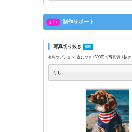
制作サポート
2 / 7
写真切り抜き
有料
有料オプション1点につき+500円で写真切り抜