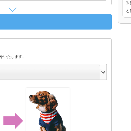
※
と
きをいたします。