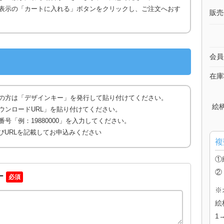
表示の「カートに入れる」ボタンをクリックし、ご注文へおす
販売
会員
在庫
の方は「デザインキー」を発行して貼り付けてください。
絵
ウンロードURL」を貼り付けてください。
号「例：19880000」を入力してください。
びURLを記載してお申込みください
複
①
②
ー
必須
※
絵
1