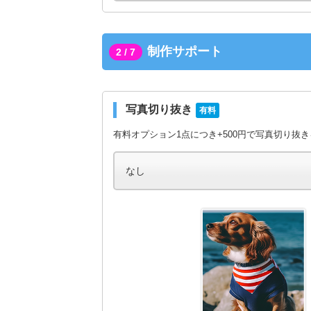
制作サポート
2 / 7
写真切り抜き
有料
有料オプション1点につき+500円で写真切り抜