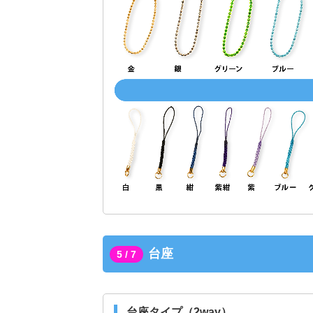
台座
5 / 7
台座タイプ（2way）