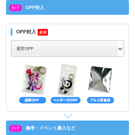
OPP封入
6 / 7
OPP封入
必須
備考・イベント搬入など
7 / 7