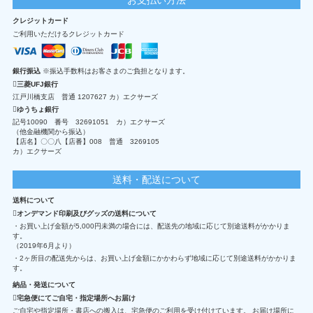
クレジットカード
ご利用いただけるクレジットカード
銀行振込
※振込手数料はお客さまのご負担となります。
三菱UFJ銀行
江戸川橋支店 普通 1207627 カ）エクサーズ
ゆうちょ銀行
記号10090 番号 32691051 カ）エクサーズ
（他金融機関から振込）
【店名】〇〇八【店番】008 普通 3269105
カ）エクサーズ
送料・配送について
送料について
オンデマンド印刷及びグッズの送料について
・お買い上げ金額が5,000円未満の場合には、配送先の地域に応じて別途送料がかかりま
す。
（2019年6月より）
・2ヶ所目の配送先からは、お買い上げ金額にかかわらず地域に応じて別途送料がかかりま
す。
納品・発送について
宅急便にてご自宅・指定場所へお届け
ご自宅や指定場所・書店への搬入は、宅急便のご利用を受け付けています。 お届け場所に