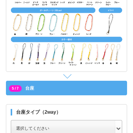
台座
5 / 7
台座タイプ（2way）