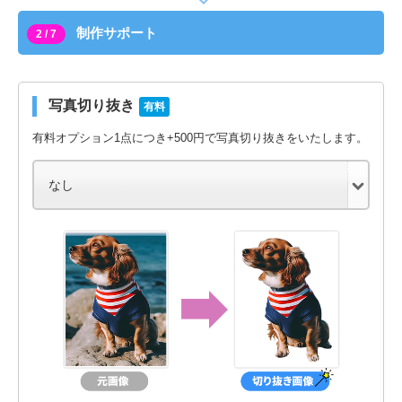
制作サポート
2 / 7
写真切り抜き
有料
有料オプション1点につき+500円で写真切り抜きをいたします。