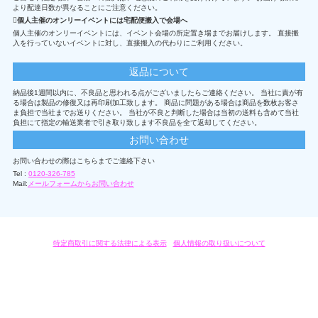
より配達日数が異なることにご注意ください。
個人主催のオンリーイベントには宅配便搬入で会場へ
個人主催のオンリーイベントには、イベント会場の所定置き場までお届けします。 直接搬
入を行っていないイベントに対し、直接搬入の代わりにご利用ください。
返品について
納品後1週間以内に、不良品と思われる点がございましたらご連絡ください。 当社に責が有
る場合は製品の修復又は再印刷加工致します。 商品に問題がある場合は商品を数枚お客さ
ま負担で当社までお送りください。 当社が不良と判断した場合は当初の送料も含めて当社
負担にて指定の輸送業者で引き取り致します不良品を全て返却してください。
お問い合わせ
お問い合わせの際はこちらまでご連絡下さい
Tel :
0120-326-785
Mail:
メールフォームからお問い合わせ
特定商取引に関する法律による表示
/
個人情報の取り扱いについて
オリジナルグッズ・OEM製作はモノラボ・ファクトリーにおまかせください。
Copyright c 2004-2019 KYOYU-ONDEMAND. All Rights Reserved.