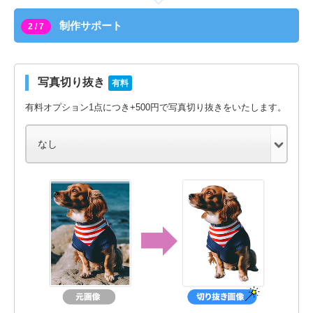
制作サポート
2 / 7
写真切り抜き
有料
有料オプション1点につき+500円で写真切り抜きをいたします。