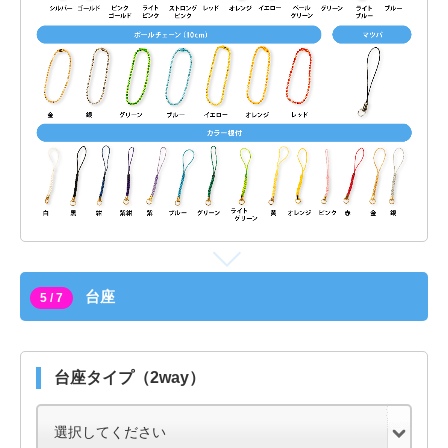
台座
5 / 7
台座タイプ（2way）