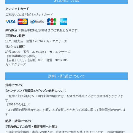
クレジットカード
ご利用いただけるクレジットカード
銀行振込
※振込手数料はお客さまのご負担となります。
三菱UFJ銀行
江戸川橋支店 普通 1207627 カ）エクサーズ
ゆうちょ銀行
記号10090 番号 32691051 カ）エクサーズ
（他金融機関から振込）
【店名】〇〇八【店番】008 普通 3269105
カ）エクサーズ
送料・配送について
送料について
オンデマンド印刷及びグッズの送料について
・お買い上げ金額が5,000円未満の場合には、配送先の地域に応じて別途送料がかかりま
す。
（2019年6月より）
・2ヶ所目の配送先からは、お買い上げ金額にかかわらず地域に応じて別途送料がかかりま
す。
納品・発送について
宅急便にてご自宅・指定場所へお届け
ご自宅や指定場所・書店への搬入は、宅急便のご利用を受け付けています。 お届け場所に