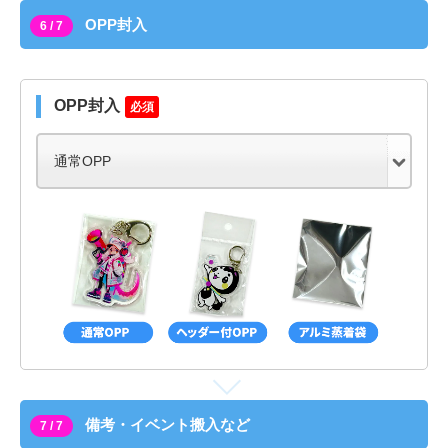
OPP封入
6 / 7
OPP封入
必須
備考・イベント搬入など
7 / 7