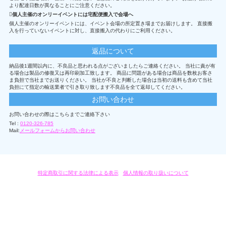
より配達日数が異なることにご注意ください。
個人主催のオンリーイベントには宅配便搬入で会場へ
個人主催のオンリーイベントには、イベント会場の所定置き場までお届けします。 直接搬
入を行っていないイベントに対し、直接搬入の代わりにご利用ください。
返品について
納品後1週間以内に、不良品と思われる点がございましたらご連絡ください。 当社に責が有
る場合は製品の修復又は再印刷加工致します。 商品に問題がある場合は商品を数枚お客さ
ま負担で当社までお送りください。 当社が不良と判断した場合は当初の送料も含めて当社
負担にて指定の輸送業者で引き取り致します不良品を全て返却してください。
お問い合わせ
お問い合わせの際はこちらまでご連絡下さい
Tel :
0120-326-785
Mail:
メールフォームからお問い合わせ
特定商取引に関する法律による表示
/
個人情報の取り扱いについて
オリジナルグッズ・OEM製作はモノラボ・ファクトリーにおまかせください。
Copyright c 2004-2019 KYOYU-ONDEMAND. All Rights Reserved.