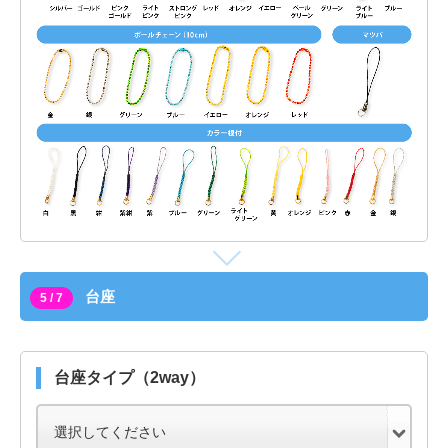
台座
5 / 7
台座タイプ（2way）