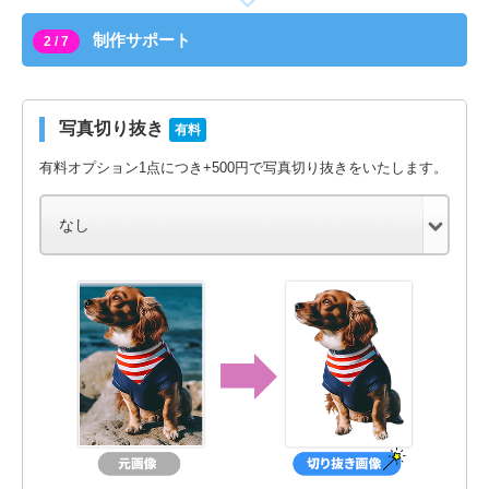
制作サポート
2 / 7
写真切り抜き
有料
有料オプション1点につき+500円で写真切り抜きをいたします。