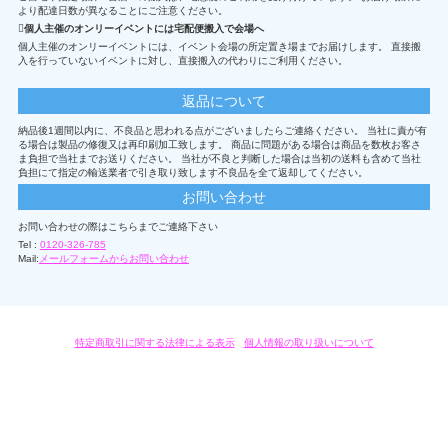
より配達日数が異なることにご注意ください。
個人主催のオンリーイベントには宅配便搬入で会場へ
個人主催のオンリーイベントには、イベント会場の所定置き場までお届けします。 直接搬
入を行っていないイベントに対し、直接搬入の代わりにご利用ください。
返品について
納品後1週間以内に、不良品と思われる点がございましたらご連絡ください。 当社に責が有
る場合は製品の修復又は再印刷加工致します。 商品に問題がある場合は商品を数枚お客さ
ま負担で当社までお送りください。 当社が不良と判断した場合は当初の送料も含めて当社
負担にて指定の輸送業者で引き取り致します不良品を全て返却してください。
お問い合わせ
お問い合わせの際はこちらまでご連絡下さい
Tel :
0120-326-785
Mail:
メールフォームからお問い合わせ
特定商取引に関する法律による表示
/
個人情報の取り扱いについて
オリジナルグッズ・OEM製作はモノラボ・ファクトリーにおまかせください。
Copyright c 2004-2019 KYOYU-ONDEMAND. All Rights Reserved.