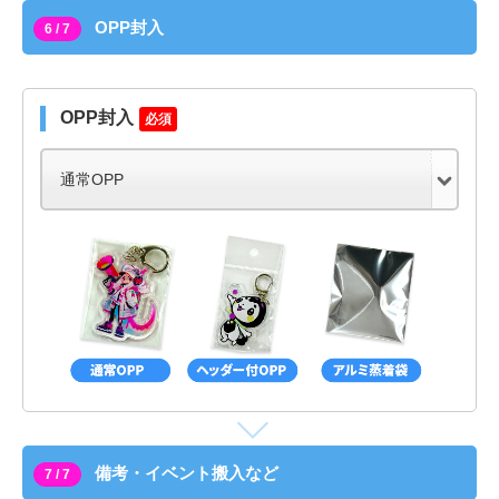
OPP封入
6 / 7
OPP封入
必須
備考・イベント搬入など
7 / 7