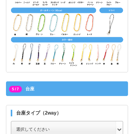
台座
5 / 7
台座タイプ（2way）