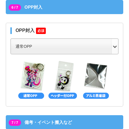
OPP封入
6 / 7
OPP封入
必須
備考・イベント搬入など
7 / 7