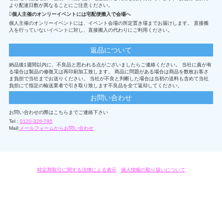
より配達日数が異なることにご注意ください。
個人主催のオンリーイベントには宅配便搬入で会場へ
個人主催のオンリーイベントには、イベント会場の所定置き場までお届けします。 直接搬
入を行っていないイベントに対し、直接搬入の代わりにご利用ください。
返品について
納品後1週間以内に、不良品と思われる点がございましたらご連絡ください。 当社に責が有
る場合は製品の修復又は再印刷加工致します。 商品に問題がある場合は商品を数枚お客さ
ま負担で当社までお送りください。 当社が不良と判断した場合は当初の送料も含めて当社
負担にて指定の輸送業者で引き取り致します不良品を全て返却してください。
お問い合わせ
お問い合わせの際はこちらまでご連絡下さい
Tel :
0120-326-785
Mail:
メールフォームからお問い合わせ
特定商取引に関する法律による表示
/
個人情報の取り扱いについて
オリジナルグッズ・OEM製作はモノラボ・ファクトリーにおまかせください。
Copyright c 2004-2019 KYOYU-ONDEMAND. All Rights Reserved.