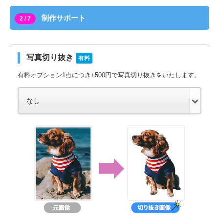
制作サポート
2 / 7
写真切り抜き
有料
有料オプション1点につき+500円で写真切り抜きをいたします。