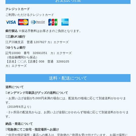
クレジットカード
ご利用いただけるクレジットカード
銀行振込
※振込手数料はお客さまのご負担となります。
三菱UFJ銀行
江戸川橋支店 普通 1207627 カ）エクサーズ
ゆうちょ銀行
記号10090 番号 32691051 カ）エクサーズ
（他金融機関から振込）
【店名】〇〇八【店番】008 普通 3269105
カ）エクサーズ
送料・配送について
送料について
オンデマンド印刷及びグッズの送料について
・お買い上げ金額が5,000円未満の場合には、配送先の地域に応じて別途送料がかかりま
す。
（2019年6月より）
・2ヶ所目の配送先からは、お買い上げ金額にかかわらず地域に応じて別途送料がかかりま
す。
納品・発送について
宅急便にてご自宅・指定場所へお届け
ご自宅や指定場所・書店への搬入は、宅急便のご利用を受け付けています。 お届け場所に