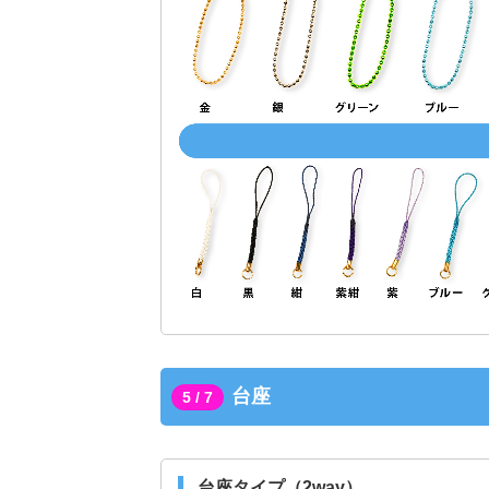
台座
5 / 7
台座タイプ（2way）