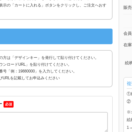
表示の「カートに入れる」ボタンをクリックし、ご注文へおす
販売
会員
在庫
の方は「デザインキー」を発行して貼り付けてください。
絵
ウンロードURL」を貼り付けてください。
号「例：19880000」を入力してください。
びURLを記載してお申込みください
複
①
②
ー
必須
※
絵
1