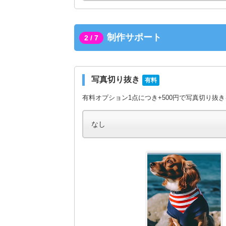
制作サポート
2 / 7
写真切り抜き
有料
有料オプション1点につき+500円で写真切り抜