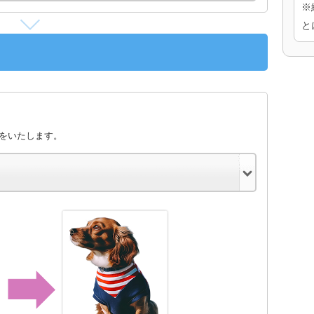
※
と
きをいたします。