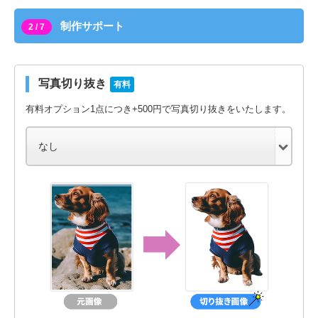
制作サポート
2 / 7
写真切り抜き
有料
有料オプション1点につき+500円で写真切り抜きをいたします。