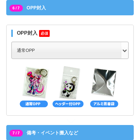
OPP封入
6 / 7
OPP封入
必須
備考・イベント搬入など
7 / 7