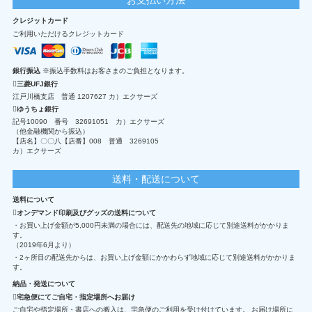
クレジットカード
ご利用いただけるクレジットカード
銀行振込
※振込手数料はお客さまのご負担となります。
三菱UFJ銀行
江戸川橋支店 普通 1207627 カ）エクサーズ
ゆうちょ銀行
記号10090 番号 32691051 カ）エクサーズ
（他金融機関から振込）
【店名】〇〇八【店番】008 普通 3269105
カ）エクサーズ
送料・配送について
送料について
オンデマンド印刷及びグッズの送料について
・お買い上げ金額が5,000円未満の場合には、配送先の地域に応じて別途送料がかかりま
す。
（2019年6月より）
・2ヶ所目の配送先からは、お買い上げ金額にかかわらず地域に応じて別途送料がかかりま
す。
納品・発送について
宅急便にてご自宅・指定場所へお届け
ご自宅や指定場所・書店への搬入は、宅急便のご利用を受け付けています。 お届け場所に