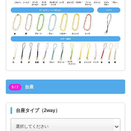
台座
5 / 7
台座タイプ（2way）