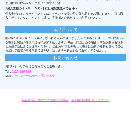
より配達日数が異なることにご注意ください。
個人主催のオンリーイベントには宅配便搬入で会場へ
個人主催のオンリーイベントには、イベント会場の所定置き場までお届けします。 直接搬
入を行っていないイベントに対し、直接搬入の代わりにご利用ください。
返品について
納品後1週間以内に、不良品と思われる点がございましたらご連絡ください。 当社に責が有
る場合は製品の修復又は再印刷加工致します。 商品に問題がある場合は商品を数枚お客さ
ま負担で当社までお送りください。 当社が不良と判断した場合は当初の送料も含めて当社
負担にて指定の輸送業者で引き取り致します不良品を全て返却してください。
お問い合わせ
お問い合わせの際はこちらまでご連絡下さい
Tel :
0120-326-785
Mail:
メールフォームからお問い合わせ
特定商取引に関する法律による表示
/
個人情報の取り扱いについて
オリジナルグッズ・OEM製作はモノラボ・ファクトリーにおまかせください。
Copyright c 2004-2019 KYOYU-ONDEMAND. All Rights Reserved.