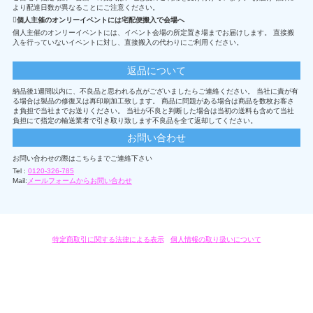
より配達日数が異なることにご注意ください。
個人主催のオンリーイベントには宅配便搬入で会場へ
個人主催のオンリーイベントには、イベント会場の所定置き場までお届けします。 直接搬
入を行っていないイベントに対し、直接搬入の代わりにご利用ください。
返品について
納品後1週間以内に、不良品と思われる点がございましたらご連絡ください。 当社に責が有
る場合は製品の修復又は再印刷加工致します。 商品に問題がある場合は商品を数枚お客さ
ま負担で当社までお送りください。 当社が不良と判断した場合は当初の送料も含めて当社
負担にて指定の輸送業者で引き取り致します不良品を全て返却してください。
お問い合わせ
お問い合わせの際はこちらまでご連絡下さい
Tel :
0120-326-785
Mail:
メールフォームからお問い合わせ
特定商取引に関する法律による表示
/
個人情報の取り扱いについて
オリジナルグッズ・OEM製作はモノラボ・ファクトリーにおまかせください。
Copyright c 2004-2019 KYOYU-ONDEMAND. All Rights Reserved.