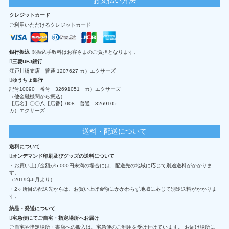
クレジットカード
ご利用いただけるクレジットカード
銀行振込
※振込手数料はお客さまのご負担となります。
三菱UFJ銀行
江戸川橋支店 普通 1207627 カ）エクサーズ
ゆうちょ銀行
記号10090 番号 32691051 カ）エクサーズ
（他金融機関から振込）
【店名】〇〇八【店番】008 普通 3269105
カ）エクサーズ
送料・配送について
送料について
オンデマンド印刷及びグッズの送料について
・お買い上げ金額が5,000円未満の場合には、配送先の地域に応じて別途送料がかかりま
す。
（2019年6月より）
・2ヶ所目の配送先からは、お買い上げ金額にかかわらず地域に応じて別途送料がかかりま
す。
納品・発送について
宅急便にてご自宅・指定場所へお届け
ご自宅や指定場所・書店への搬入は、宅急便のご利用を受け付けています。 お届け場所に