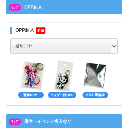
OPP封入
6 / 7
OPP封入
必須
備考・イベント搬入など
7 / 7