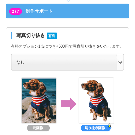
制作サポート
2 / 7
写真切り抜き
有料
有料オプション1点につき+500円で写真切り抜きをいたします。