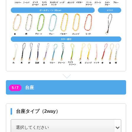
台座
5 / 7
台座タイプ（2way）