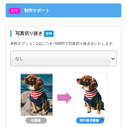
制作サポート
2 / 7
写真切り抜き
有料
有料オプション1点につき+500円で写真切り抜きをいたします。