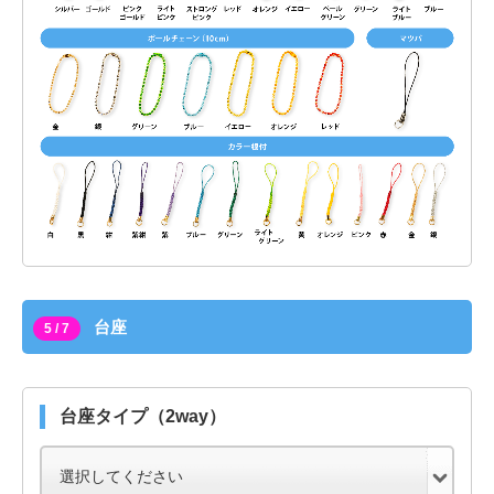
台座
5 / 7
台座タイプ（2way）