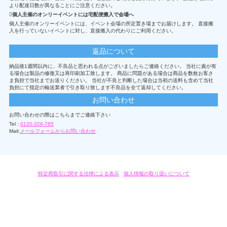
より配達日数が異なることにご注意ください。
個人主催のオンリーイベントには宅配便搬入で会場へ
個人主催のオンリーイベントには、イベント会場の所定置き場までお届けします。 直接搬
入を行っていないイベントに対し、直接搬入の代わりにご利用ください。
返品について
納品後1週間以内に、不良品と思われる点がございましたらご連絡ください。 当社に責が有
る場合は製品の修復又は再印刷加工致します。 商品に問題がある場合は商品を数枚お客さ
ま負担で当社までお送りください。 当社が不良と判断した場合は当初の送料も含めて当社
負担にて指定の輸送業者で引き取り致します不良品を全て返却してください。
お問い合わせ
お問い合わせの際はこちらまでご連絡下さい
Tel :
0120-326-785
Mail:
メールフォームからお問い合わせ
特定商取引に関する法律による表示
/
個人情報の取り扱いについて
オリジナルグッズ・OEM製作はモノラボ・ファクトリーにおまかせください。
Copyright c 2004-2019 KYOYU-ONDEMAND. All Rights Reserved.