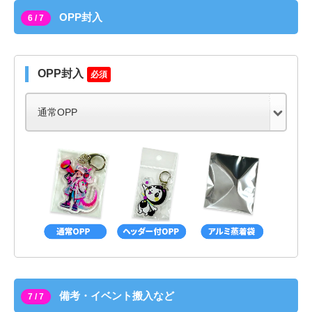
OPP封入
6 / 7
OPP封入
必須
備考・イベント搬入など
7 / 7