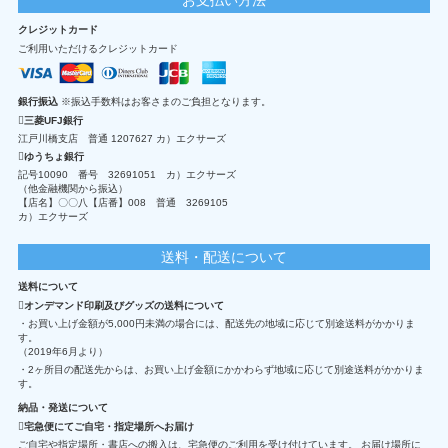
クレジットカード
ご利用いただけるクレジットカード
銀行振込
※振込手数料はお客さまのご負担となります。
三菱UFJ銀行
江戸川橋支店 普通 1207627 カ）エクサーズ
ゆうちょ銀行
記号10090 番号 32691051 カ）エクサーズ
（他金融機関から振込）
【店名】〇〇八【店番】008 普通 3269105
カ）エクサーズ
送料・配送について
送料について
オンデマンド印刷及びグッズの送料について
・お買い上げ金額が5,000円未満の場合には、配送先の地域に応じて別途送料がかかりま
す。
（2019年6月より）
・2ヶ所目の配送先からは、お買い上げ金額にかかわらず地域に応じて別途送料がかかりま
す。
納品・発送について
宅急便にてご自宅・指定場所へお届け
ご自宅や指定場所・書店への搬入は、宅急便のご利用を受け付けています。 お届け場所に