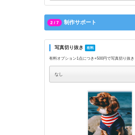
制作サポート
2 / 7
写真切り抜き
有料
有料オプション1点につき+500円で写真切り抜