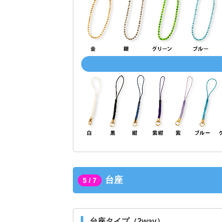
台座
5 / 7
台座タイプ（2way）