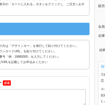
表示の「カートに入れる」ボタンをクリックし、ご注文へおす
販売
会員
在庫
の方は「デザインキー」を発行して貼り付けてください。
絵
ウンロードURL」を貼り付けてください。
号「例：19880000」を入力してください。
びURLを記載してお申込みください
複
①
②
ー
必須
※
絵
1