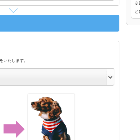
※
と
きをいたします。