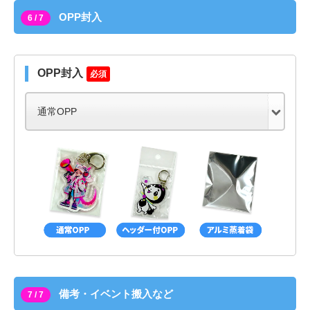
OPP封入
6 / 7
OPP封入
必須
備考・イベント搬入など
7 / 7