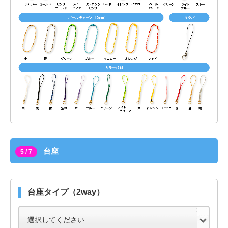
台座
5 / 7
台座タイプ（2way）