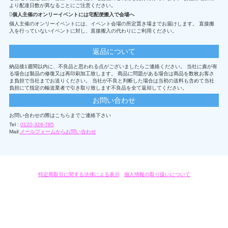
より配達日数が異なることにご注意ください。
個人主催のオンリーイベントには宅配便搬入で会場へ
個人主催のオンリーイベントには、イベント会場の所定置き場までお届けします。 直接搬
入を行っていないイベントに対し、直接搬入の代わりにご利用ください。
返品について
納品後1週間以内に、不良品と思われる点がございましたらご連絡ください。 当社に責が有
る場合は製品の修復又は再印刷加工致します。 商品に問題がある場合は商品を数枚お客さ
ま負担で当社までお送りください。 当社が不良と判断した場合は当初の送料も含めて当社
負担にて指定の輸送業者で引き取り致します不良品を全て返却してください。
お問い合わせ
お問い合わせの際はこちらまでご連絡下さい
Tel :
0120-326-785
Mail:
メールフォームからお問い合わせ
特定商取引に関する法律による表示
/
個人情報の取り扱いについて
オリジナルグッズ・OEM製作はモノラボ・ファクトリーにおまかせください。
Copyright c 2004-2019 KYOYU-ONDEMAND. All Rights Reserved.