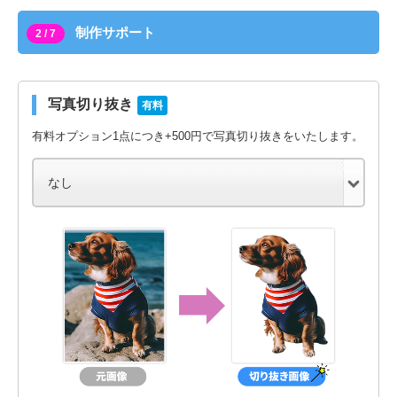
制作サポート
2 / 7
写真切り抜き
有料
有料オプション1点につき+500円で写真切り抜きをいたします。