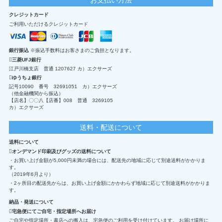
クレジットカード
ご利用いただけるクレジットカード
銀行振込
※振込手数料はお客さまのご負担となります。
三菱UFJ銀行
江戸川橋支店 普通 1207627 カ）エクサーズ
ゆうちょ銀行
記号10090 番号 32691051 カ）エクサーズ
（他金融機関から振込）
【店名】〇〇八【店番】008 普通 3269105
カ）エクサーズ
送料・配送について
送料について
オンデマンド印刷及びグッズの送料について
・お買い上げ金額が5,000円未満の場合には、配送先の地域に応じて別途送料がかかりま
す。
（2019年6月より）
・2ヶ所目の配送先からは、お買い上げ金額にかかわらず地域に応じて別途送料がかかりま
す。
納品・発送について
宅急便にてご自宅・指定場所へお届け
ご自宅や指定場所・書店への搬入は、宅急便のご利用を受け付けています。 お届け場所に