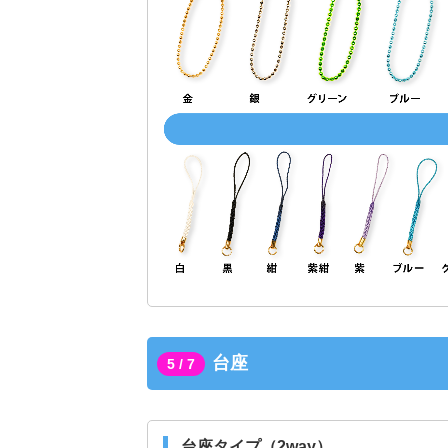
台座
5 / 7
台座タイプ（2way）