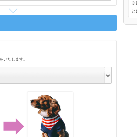
※
と
きをいたします。