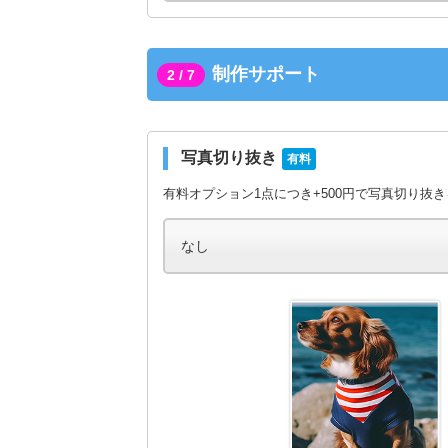
制作サポート
2 / 7
写真切り抜き
有料
有料オプション1点につき+500円で写真切り抜