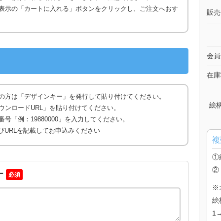
表示の「カートに入れる」ボタンをクリックし、ご注文へおす
販売
会員
在庫
の方は「デザインキー」を発行して貼り付けてください。
絵
ウンロードURL」を貼り付けてください。
号「例：19880000」を入力してください。
びURLを記載してお申込みください
複
①
②
ー
必須
※
絵
1