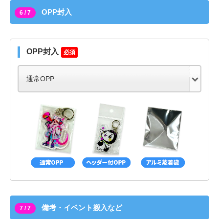
OPP封入
6 / 7
OPP封入
必須
備考・イベント搬入など
7 / 7