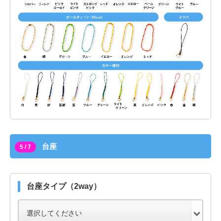
台座
5 / 7
台座タイプ（2way）