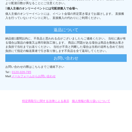
より配達日数が異なることにご注意ください。
個人主催のオンリーイベントには宅配便搬入で会場へ
個人主催のオンリーイベントには、イベント会場の所定置き場までお届けします。 直接搬
入を行っていないイベントに対し、直接搬入の代わりにご利用ください。
返品について
納品後1週間以内に、不良品と思われる点がございましたらご連絡ください。 当社に責が有
る場合は製品の修復又は再印刷加工致します。 商品に問題がある場合は商品を数枚お客さ
ま負担で当社までお送りください。 当社が不良と判断した場合は当初の送料も含めて当社
負担にて指定の輸送業者で引き取り致します不良品を全て返却してください。
お問い合わせ
お問い合わせの際はこちらまでご連絡下さい
Tel :
0120-326-785
Mail:
メールフォームからお問い合わせ
特定商取引に関する法律による表示
/
個人情報の取り扱いについて
オリジナルグッズ・OEM製作はモノラボ・ファクトリーにおまかせください。
Copyright c 2004-2019 KYOYU-ONDEMAND. All Rights Reserved.