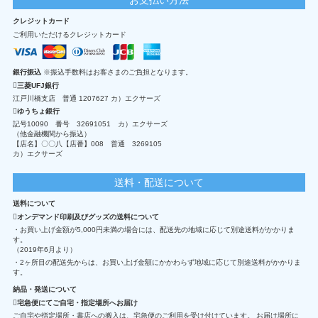
クレジットカード
ご利用いただけるクレジットカード
銀行振込
※振込手数料はお客さまのご負担となります。
三菱UFJ銀行
江戸川橋支店 普通 1207627 カ）エクサーズ
ゆうちょ銀行
記号10090 番号 32691051 カ）エクサーズ
（他金融機関から振込）
【店名】〇〇八【店番】008 普通 3269105
カ）エクサーズ
送料・配送について
送料について
オンデマンド印刷及びグッズの送料について
・お買い上げ金額が5,000円未満の場合には、配送先の地域に応じて別途送料がかかりま
す。
（2019年6月より）
・2ヶ所目の配送先からは、お買い上げ金額にかかわらず地域に応じて別途送料がかかりま
す。
納品・発送について
宅急便にてご自宅・指定場所へお届け
ご自宅や指定場所・書店への搬入は、宅急便のご利用を受け付けています。 お届け場所に