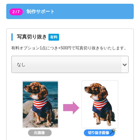
制作サポート
2 / 7
写真切り抜き
有料
有料オプション1点につき+500円で写真切り抜きをいたします。