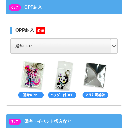
OPP封入
6 / 7
OPP封入
必須
備考・イベント搬入など
7 / 7