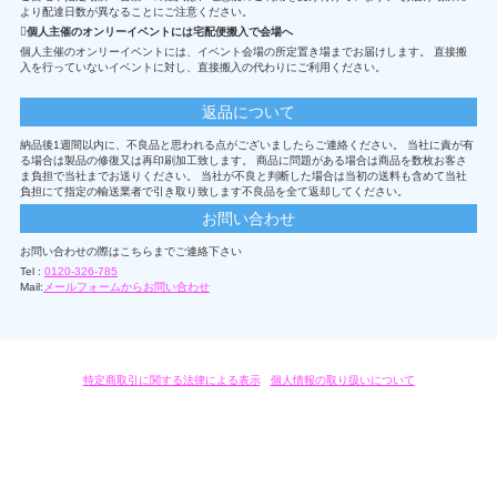
より配達日数が異なることにご注意ください。
個人主催のオンリーイベントには宅配便搬入で会場へ
個人主催のオンリーイベントには、イベント会場の所定置き場までお届けします。 直接搬
入を行っていないイベントに対し、直接搬入の代わりにご利用ください。
返品について
納品後1週間以内に、不良品と思われる点がございましたらご連絡ください。 当社に責が有
る場合は製品の修復又は再印刷加工致します。 商品に問題がある場合は商品を数枚お客さ
ま負担で当社までお送りください。 当社が不良と判断した場合は当初の送料も含めて当社
負担にて指定の輸送業者で引き取り致します不良品を全て返却してください。
お問い合わせ
お問い合わせの際はこちらまでご連絡下さい
Tel :
0120-326-785
Mail:
メールフォームからお問い合わせ
特定商取引に関する法律による表示
/
個人情報の取り扱いについて
オリジナルグッズ・OEM製作はモノラボ・ファクトリーにおまかせください。
Copyright c 2004-2019 KYOYU-ONDEMAND. All Rights Reserved.