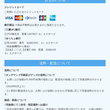
クレジットカード
ご利用いただけるクレジットカード
銀行振込
※振込手数料はお客さまのご負担となります。
三菱UFJ銀行
江戸川橋支店 普通 1207627 カ）エクサーズ
ゆうちょ銀行
記号10090 番号 32691051 カ）エクサーズ
（他金融機関から振込）
【店名】〇〇八【店番】008 普通 3269105
カ）エクサーズ
送料・配送について
送料について
オンデマンド印刷及びグッズの送料について
・お買い上げ金額が5,000円未満の場合には、配送先の地域に応じて別途送料がかかりま
す。
（2019年6月より）
・2ヶ所目の配送先からは、お買い上げ金額にかかわらず地域に応じて別途送料がかかりま
す。
納品・発送について
宅急便にてご自宅・指定場所へお届け
ご自宅や指定場所・書店への搬入は、宅急便のご利用を受け付けています。 お届け場所に