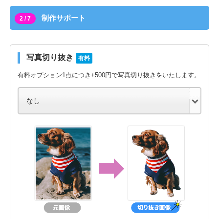
制作サポート
2 / 7
写真切り抜き
有料
有料オプション1点につき+500円で写真切り抜きをいたします。