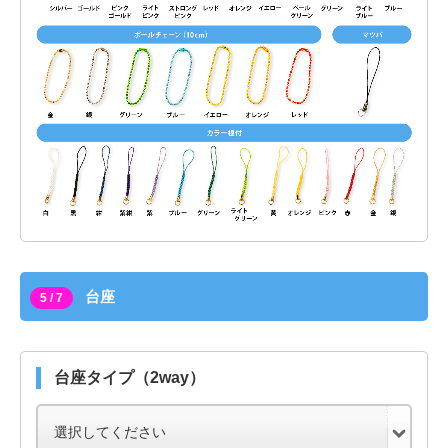
台座
5 / 7
台座タイプ（2way）