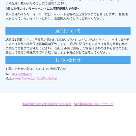
より配達日数が異なることにご注意ください。
個人主催のオンリーイベントには宅配便搬入で会場へ
個人主催のオンリーイベントには、イベント会場の所定置き場までお届けします。 直接搬
入を行っていないイベントに対し、直接搬入の代わりにご利用ください。
返品について
納品後1週間以内に、不良品と思われる点がございましたらご連絡ください。 当社に責が有
る場合は製品の修復又は再印刷加工致します。 商品に問題がある場合は商品を数枚お客さ
ま負担で当社までお送りください。 当社が不良と判断した場合は当初の送料も含めて当社
負担にて指定の輸送業者で引き取り致します不良品を全て返却してください。
お問い合わせ
お問い合わせの際はこちらまでご連絡下さい
Tel :
0120-326-785
Mail:
メールフォームからお問い合わせ
特定商取引に関する法律による表示
/
個人情報の取り扱いについて
オリジナルグッズ・OEM製作はモノラボ・ファクトリーにおまかせください。
Copyright c 2004-2019 KYOYU-ONDEMAND. All Rights Reserved.