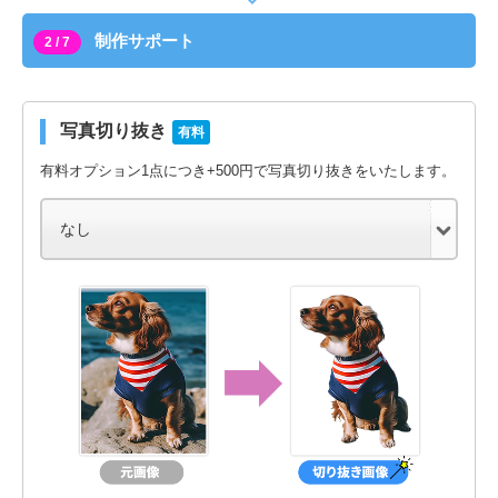
制作サポート
2 / 7
写真切り抜き
有料
有料オプション1点につき+500円で写真切り抜きをいたします。