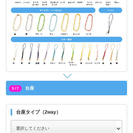
台座
5 / 7
台座タイプ（2way）