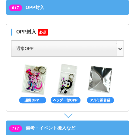
OPP封入
6 / 7
OPP封入
必須
備考・イベント搬入など
7 / 7