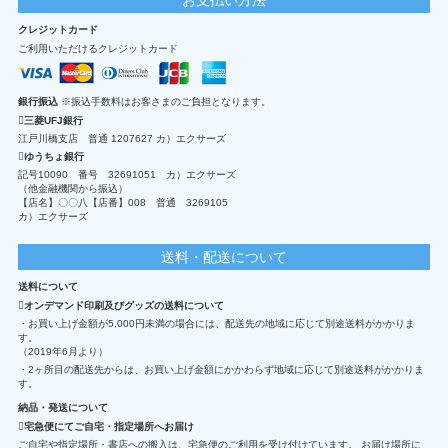
クレジットカード
ご利用いただけるクレジットカード
銀行振込
※振込手数料はお客さまのご負担となります。
三菱UFJ銀行
江戸川橋支店 普通 1207627 カ）エクサーズ
ゆうちょ銀行
記号10090 番号 32691051 カ）エクサーズ
（他金融機関から振込）
【店名】〇〇八【店番】008 普通 3269105
カ）エクサーズ
送料・配送について
送料について
オンデマンド印刷及びグッズの送料について
・お買い上げ金額が5,000円未満の場合には、配送先の地域に応じて別途送料がかかりま
す。
（2019年6月より）
・2ヶ所目の配送先からは、お買い上げ金額にかかわらず地域に応じて別途送料がかかりま
す。
納品・発送について
宅急便にてご自宅・指定場所へお届け
ご自宅や指定場所・書店への搬入は、宅急便のご利用を受け付けています。 お届け場所に