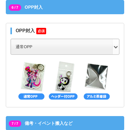
OPP封入
6 / 7
OPP封入
必須
備考・イベント搬入など
7 / 7