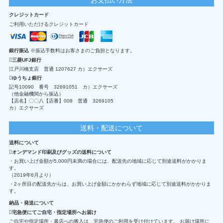
クレジットカード
ご利用いただけるクレジットカード
銀行振込
※振込手数料はお客さまのご負担となります。
三菱UFJ銀行
江戸川橋支店 普通 1207627 カ）エクサーズ
ゆうちょ銀行
記号10090 番号 32691051 カ）エクサーズ
（他金融機関から振込）
【店名】〇〇八【店番】008 普通 3269105
カ）エクサーズ
送料・配送について
送料について
オンデマンド印刷及びグッズの送料について
・お買い上げ金額が5,000円未満の場合には、配送先の地域に応じて別途送料がかかりま
す。
（2019年6月より）
・2ヶ所目の配送先からは、お買い上げ金額にかかわらず地域に応じて別途送料がかかりま
す。
納品・発送について
宅急便にてご自宅・指定場所へお届け
ご自宅や指定場所・書店への搬入は、宅急便のご利用を受け付けています。 お届け場所に