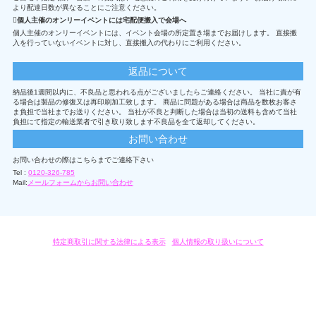
より配達日数が異なることにご注意ください。
個人主催のオンリーイベントには宅配便搬入で会場へ
個人主催のオンリーイベントには、イベント会場の所定置き場までお届けします。 直接搬
入を行っていないイベントに対し、直接搬入の代わりにご利用ください。
返品について
納品後1週間以内に、不良品と思われる点がございましたらご連絡ください。 当社に責が有
る場合は製品の修復又は再印刷加工致します。 商品に問題がある場合は商品を数枚お客さ
ま負担で当社までお送りください。 当社が不良と判断した場合は当初の送料も含めて当社
負担にて指定の輸送業者で引き取り致します不良品を全て返却してください。
お問い合わせ
お問い合わせの際はこちらまでご連絡下さい
Tel :
0120-326-785
Mail:
メールフォームからお問い合わせ
特定商取引に関する法律による表示
/
個人情報の取り扱いについて
オリジナルグッズ・OEM製作はモノラボ・ファクトリーにおまかせください。
Copyright c 2004-2019 KYOYU-ONDEMAND. All Rights Reserved.