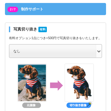
制作サポート
2 / 7
写真切り抜き
有料
有料オプション1点につき+500円で写真切り抜きをいたします。