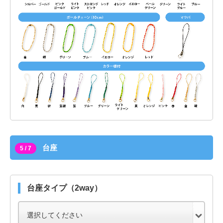
台座
5 / 7
台座タイプ（2way）