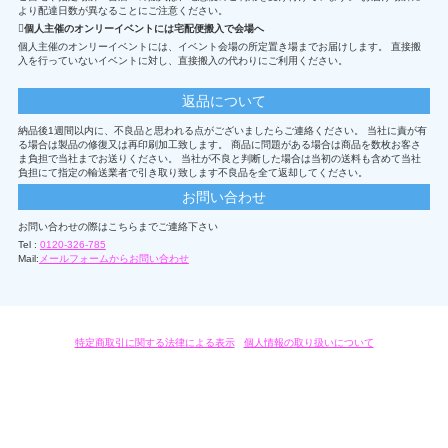
より配達日数が異なることにご注意ください。
個人主催のオンリーイベントには宅配便搬入で会場へ
個人主催のオンリーイベントには、イベント会場の所定置き場までお届けします。 直接搬
入を行っていないイベントに対し、直接搬入の代わりにご利用ください。
返品について
納品後1週間以内に、不良品と思われる点がございましたらご連絡ください。 当社に責が有
る場合は製品の修復又は再印刷加工致します。 商品に問題がある場合は商品を数枚お客さ
ま負担で当社までお送りください。 当社が不良と判断した場合は当初の送料も含めて当社
負担にて指定の輸送業者で引き取り致します不良品を全て返却してください。
お問い合わせ
お問い合わせの際はこちらまでご連絡下さい
Tel :
0120-326-785
Mail:
メールフォームからお問い合わせ
特定商取引に関する法律による表示
/
個人情報の取り扱いについて
オリジナルグッズ・OEM製作はモノラボ・ファクトリーにおまかせください。
Copyright c 2004-2019 KYOYU-ONDEMAND. All Rights Reserved.