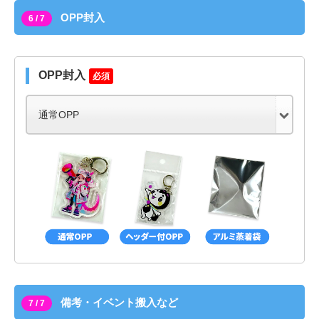
OPP封入
6 / 7
OPP封入
必須
備考・イベント搬入など
7 / 7