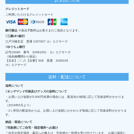
クレジットカード
ご利用いただけるクレジットカード
銀行振込
※振込手数料はお客さまのご負担となります。
三菱UFJ銀行
江戸川橋支店 普通 1207627 カ）エクサーズ
ゆうちょ銀行
記号10090 番号 32691051 カ）エクサーズ
（他金融機関から振込）
【店名】〇〇八【店番】008 普通 3269105
カ）エクサーズ
送料・配送について
送料について
オンデマンド印刷及びグッズの送料について
・お買い上げ金額が5,000円未満の場合には、配送先の地域に応じて別途送料がかかりま
す。
（2019年6月より）
・2ヶ所目の配送先からは、お買い上げ金額にかかわらず地域に応じて別途送料がかかりま
す。
納品・発送について
宅急便にてご自宅・指定場所へお届け
ご自宅や指定場所・書店への搬入は、宅急便のご利用を受け付けています。 お届け場所に