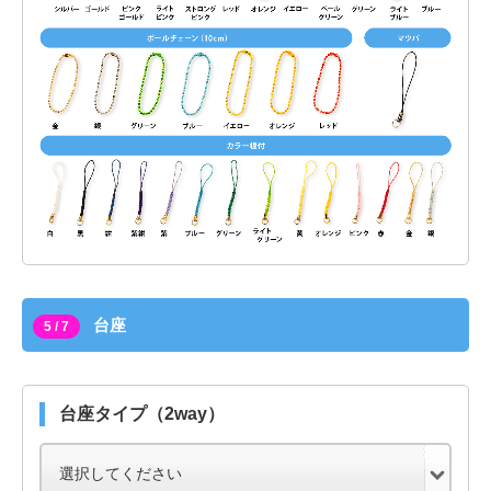
台座
5 / 7
台座タイプ（2way）