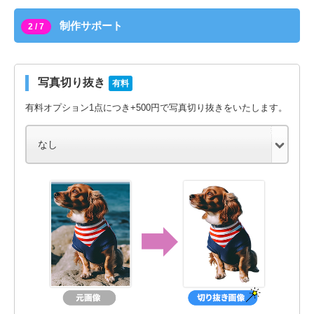
制作サポート
2 / 7
写真切り抜き
有料
有料オプション1点につき+500円で写真切り抜きをいたします。