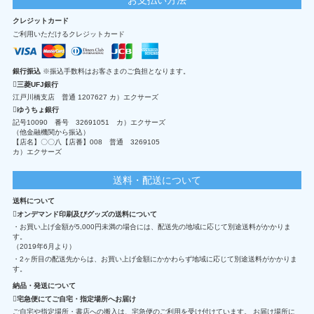
クレジットカード
ご利用いただけるクレジットカード
銀行振込
※振込手数料はお客さまのご負担となります。
三菱UFJ銀行
江戸川橋支店 普通 1207627 カ）エクサーズ
ゆうちょ銀行
記号10090 番号 32691051 カ）エクサーズ
（他金融機関から振込）
【店名】〇〇八【店番】008 普通 3269105
カ）エクサーズ
送料・配送について
送料について
オンデマンド印刷及びグッズの送料について
・お買い上げ金額が5,000円未満の場合には、配送先の地域に応じて別途送料がかかりま
す。
（2019年6月より）
・2ヶ所目の配送先からは、お買い上げ金額にかかわらず地域に応じて別途送料がかかりま
す。
納品・発送について
宅急便にてご自宅・指定場所へお届け
ご自宅や指定場所・書店への搬入は、宅急便のご利用を受け付けています。 お届け場所に