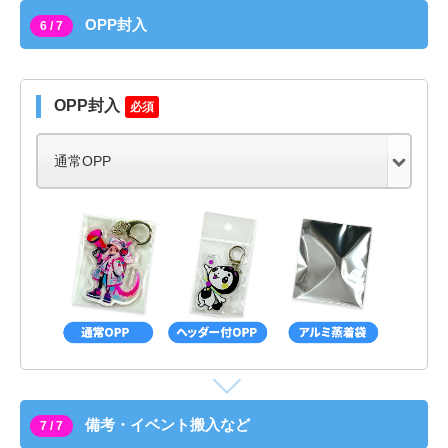
OPP封入
6 / 7
OPP封入
必須
備考・イベント搬入など
7 / 7