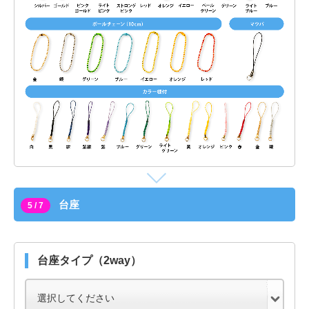
台座
5 / 7
台座タイプ（2way）