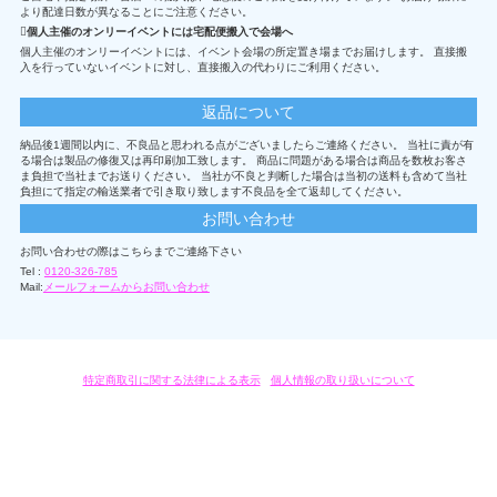
より配達日数が異なることにご注意ください。
個人主催のオンリーイベントには宅配便搬入で会場へ
個人主催のオンリーイベントには、イベント会場の所定置き場までお届けします。 直接搬
入を行っていないイベントに対し、直接搬入の代わりにご利用ください。
返品について
納品後1週間以内に、不良品と思われる点がございましたらご連絡ください。 当社に責が有
る場合は製品の修復又は再印刷加工致します。 商品に問題がある場合は商品を数枚お客さ
ま負担で当社までお送りください。 当社が不良と判断した場合は当初の送料も含めて当社
負担にて指定の輸送業者で引き取り致します不良品を全て返却してください。
お問い合わせ
お問い合わせの際はこちらまでご連絡下さい
Tel :
0120-326-785
Mail:
メールフォームからお問い合わせ
特定商取引に関する法律による表示
/
個人情報の取り扱いについて
オリジナルグッズ・OEM製作はモノラボ・ファクトリーにおまかせください。
Copyright c 2004-2019 KYOYU-ONDEMAND. All Rights Reserved.