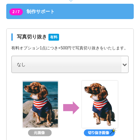
制作サポート
2 / 7
写真切り抜き
有料
有料オプション1点につき+500円で写真切り抜きをいたします。