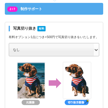
制作サポート
2 / 7
写真切り抜き
有料
有料オプション1点につき+500円で写真切り抜きをいたします。