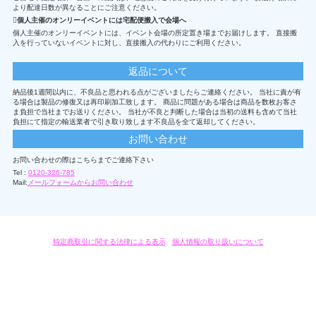
より配達日数が異なることにご注意ください。
個人主催のオンリーイベントには宅配便搬入で会場へ
個人主催のオンリーイベントには、イベント会場の所定置き場までお届けします。 直接搬
入を行っていないイベントに対し、直接搬入の代わりにご利用ください。
返品について
納品後1週間以内に、不良品と思われる点がございましたらご連絡ください。 当社に責が有
る場合は製品の修復又は再印刷加工致します。 商品に問題がある場合は商品を数枚お客さ
ま負担で当社までお送りください。 当社が不良と判断した場合は当初の送料も含めて当社
負担にて指定の輸送業者で引き取り致します不良品を全て返却してください。
お問い合わせ
お問い合わせの際はこちらまでご連絡下さい
Tel :
0120-326-785
Mail:
メールフォームからお問い合わせ
特定商取引に関する法律による表示
/
個人情報の取り扱いについて
オリジナルグッズ・OEM製作はモノラボ・ファクトリーにおまかせください。
Copyright c 2004-2019 KYOYU-ONDEMAND. All Rights Reserved.