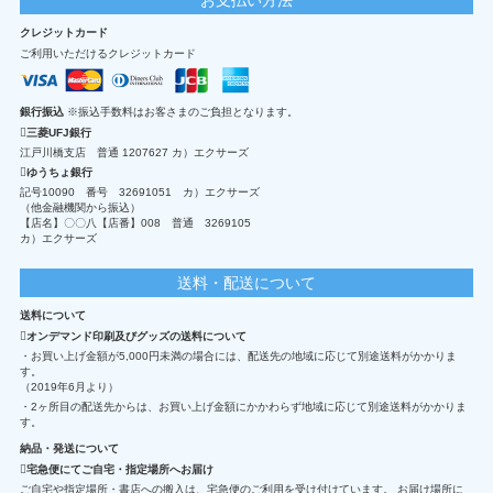
クレジットカード
ご利用いただけるクレジットカード
銀行振込
※振込手数料はお客さまのご負担となります。
三菱UFJ銀行
江戸川橋支店 普通 1207627 カ）エクサーズ
ゆうちょ銀行
記号10090 番号 32691051 カ）エクサーズ
（他金融機関から振込）
【店名】〇〇八【店番】008 普通 3269105
カ）エクサーズ
送料・配送について
送料について
オンデマンド印刷及びグッズの送料について
・お買い上げ金額が5,000円未満の場合には、配送先の地域に応じて別途送料がかかりま
す。
（2019年6月より）
・2ヶ所目の配送先からは、お買い上げ金額にかかわらず地域に応じて別途送料がかかりま
す。
納品・発送について
宅急便にてご自宅・指定場所へお届け
ご自宅や指定場所・書店への搬入は、宅急便のご利用を受け付けています。 お届け場所に