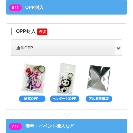
OPP封入
6 / 7
OPP封入
必須
備考・イベント搬入など
7 / 7