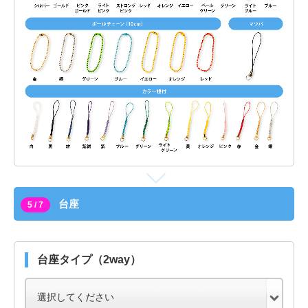
台座
5 / 7
台座タイプ（2way）