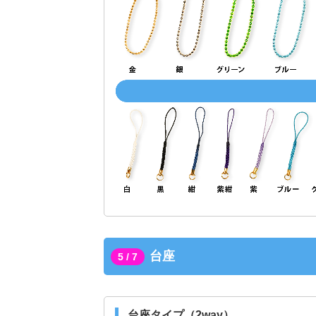
台座
5 / 7
台座タイプ（2way）