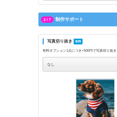
制作サポート
2 / 7
写真切り抜き
有料
有料オプション1点につき+500円で写真切り抜