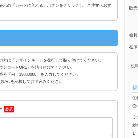
表示の「カートに入れる」ボタンをクリックし、ご注文へおす
販売
会員
在庫
の方は「デザインキー」を発行して貼り付けてください。
絵
ウンロードURL」を貼り付けてください。
号「例：19880000」を入力してください。
びURLを記載してお申込みください
複
①
②
ー
必須
※
絵
1