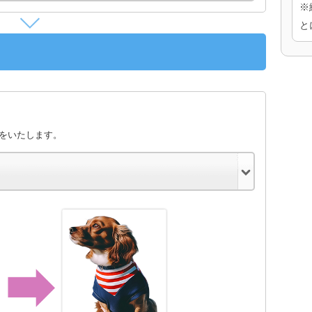
※
と
きをいたします。