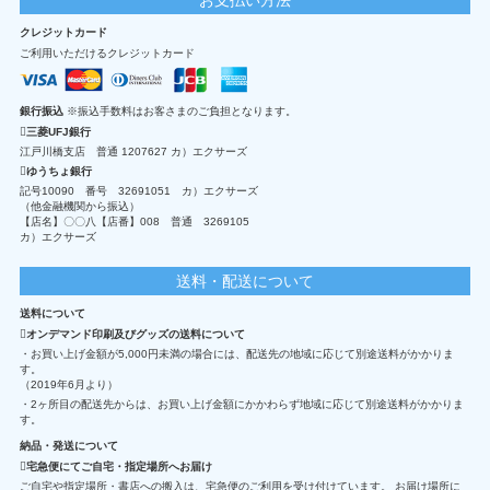
クレジットカード
ご利用いただけるクレジットカード
銀行振込
※振込手数料はお客さまのご負担となります。
三菱UFJ銀行
江戸川橋支店 普通 1207627 カ）エクサーズ
ゆうちょ銀行
記号10090 番号 32691051 カ）エクサーズ
（他金融機関から振込）
【店名】〇〇八【店番】008 普通 3269105
カ）エクサーズ
送料・配送について
送料について
オンデマンド印刷及びグッズの送料について
・お買い上げ金額が5,000円未満の場合には、配送先の地域に応じて別途送料がかかりま
す。
（2019年6月より）
・2ヶ所目の配送先からは、お買い上げ金額にかかわらず地域に応じて別途送料がかかりま
す。
納品・発送について
宅急便にてご自宅・指定場所へお届け
ご自宅や指定場所・書店への搬入は、宅急便のご利用を受け付けています。 お届け場所に