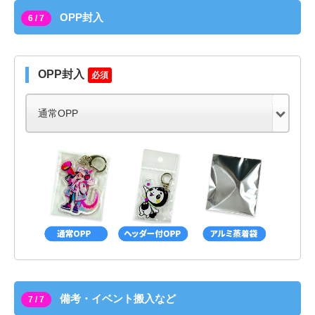
OPP封入
6 / 7
OPP封入
必須
備考・イベント搬入など
7 / 7