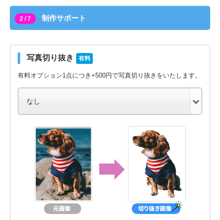
制作サポート
2 / 7
写真切り抜き
有料
有料オプション1点につき+500円で写真切り抜きをいたします。