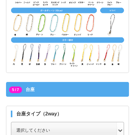
台座
5 / 7
台座タイプ（2way）