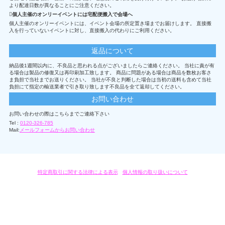
より配達日数が異なることにご注意ください。
個人主催のオンリーイベントには宅配便搬入で会場へ
個人主催のオンリーイベントには、イベント会場の所定置き場までお届けします。 直接搬
入を行っていないイベントに対し、直接搬入の代わりにご利用ください。
返品について
納品後1週間以内に、不良品と思われる点がございましたらご連絡ください。 当社に責が有
る場合は製品の修復又は再印刷加工致します。 商品に問題がある場合は商品を数枚お客さ
ま負担で当社までお送りください。 当社が不良と判断した場合は当初の送料も含めて当社
負担にて指定の輸送業者で引き取り致します不良品を全て返却してください。
お問い合わせ
お問い合わせの際はこちらまでご連絡下さい
Tel :
0120-326-785
Mail:
メールフォームからお問い合わせ
特定商取引に関する法律による表示
/
個人情報の取り扱いについて
オリジナルグッズ・OEM製作はモノラボ・ファクトリーにおまかせください。
Copyright c 2004-2019 KYOYU-ONDEMAND. All Rights Reserved.