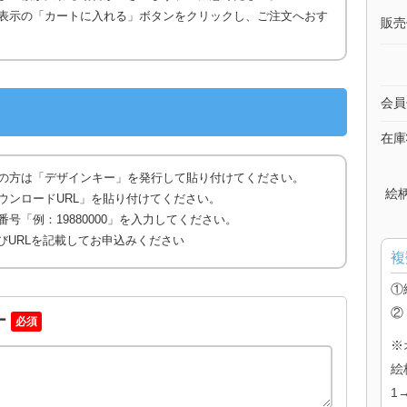
表示の「カートに入れる」ボタンをクリックし、ご注文へおす
販売
会員
在庫
の方は「デザインキー」を発行して貼り付けてください。
絵
ウンロードURL」を貼り付けてください。
号「例：19880000」を入力してください。
びURLを記載してお申込みください
複
①
②
ー
必須
※
絵
1