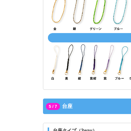
台座
5 / 7
台座タイプ（2way）