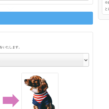
※
と
きをいたします。