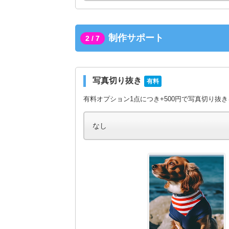
制作サポート
2 / 7
写真切り抜き
有料
有料オプション1点につき+500円で写真切り抜