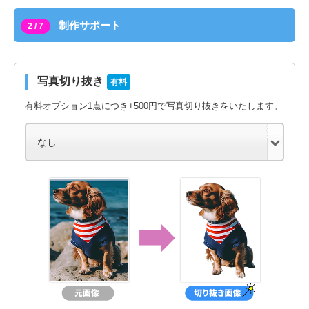
制作サポート
2 / 7
写真切り抜き
有料
有料オプション1点につき+500円で写真切り抜きをいたします。