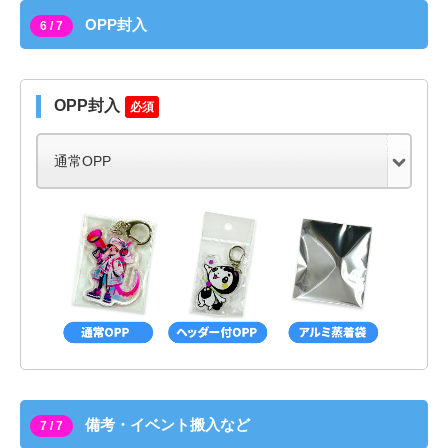
OPP封入
6 / 7
OPP封入
必須
備考・イベント搬入など
7 / 7