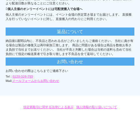
より配達日数が異なることにご注意ください。
個人主催のオンリーイベントには宅配便搬入で会場へ
個人主催のオンリーイベントには、イベント会場の所定置き場までお届けします。 直接搬
入を行っていないイベントに対し、直接搬入の代わりにご利用ください。
返品について
納品後1週間以内に、不良品と思われる点がございましたらご連絡ください。 当社に責が有
る場合は製品の修復又は再印刷加工致します。 商品に問題がある場合は商品を数枚お客さ
ま負担で当社までお送りください。 当社が不良と判断した場合は当初の送料も含めて当社
負担にて指定の輸送業者で引き取り致します不良品を全て返却してください。
お問い合わせ
お問い合わせの際はこちらまでご連絡下さい
Tel :
0120-326-785
Mail:
メールフォームからお問い合わせ
特定商取引に関する法律による表示
/
個人情報の取り扱いについて
オリジナルグッズ・OEM製作はモノラボ・ファクトリーにおまかせください。
Copyright c 2004-2019 KYOYU-ONDEMAND. All Rights Reserved.