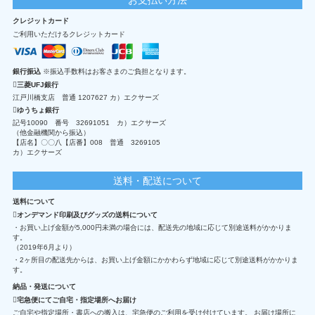
クレジットカード
ご利用いただけるクレジットカード
銀行振込
※振込手数料はお客さまのご負担となります。
三菱UFJ銀行
江戸川橋支店 普通 1207627 カ）エクサーズ
ゆうちょ銀行
記号10090 番号 32691051 カ）エクサーズ
（他金融機関から振込）
【店名】〇〇八【店番】008 普通 3269105
カ）エクサーズ
送料・配送について
送料について
オンデマンド印刷及びグッズの送料について
・お買い上げ金額が5,000円未満の場合には、配送先の地域に応じて別途送料がかかりま
す。
（2019年6月より）
・2ヶ所目の配送先からは、お買い上げ金額にかかわらず地域に応じて別途送料がかかりま
す。
納品・発送について
宅急便にてご自宅・指定場所へお届け
ご自宅や指定場所・書店への搬入は、宅急便のご利用を受け付けています。 お届け場所に