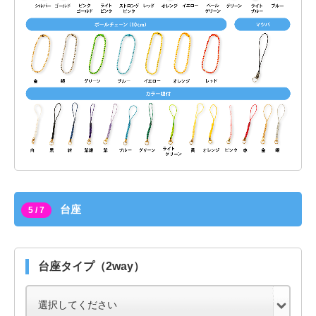
台座
5 / 7
台座タイプ（2way）