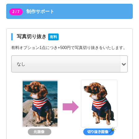
制作サポート
2 / 7
写真切り抜き
有料
有料オプション1点につき+500円で写真切り抜きをいたします。