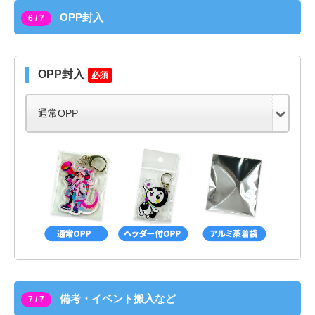
OPP封入
6 / 7
OPP封入
必須
備考・イベント搬入など
7 / 7