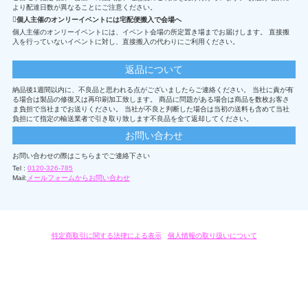
より配達日数が異なることにご注意ください。
個人主催のオンリーイベントには宅配便搬入で会場へ
個人主催のオンリーイベントには、イベント会場の所定置き場までお届けします。 直接搬
入を行っていないイベントに対し、直接搬入の代わりにご利用ください。
返品について
納品後1週間以内に、不良品と思われる点がございましたらご連絡ください。 当社に責が有
る場合は製品の修復又は再印刷加工致します。 商品に問題がある場合は商品を数枚お客さ
ま負担で当社までお送りください。 当社が不良と判断した場合は当初の送料も含めて当社
負担にて指定の輸送業者で引き取り致します不良品を全て返却してください。
お問い合わせ
お問い合わせの際はこちらまでご連絡下さい
Tel :
0120-326-785
Mail:
メールフォームからお問い合わせ
特定商取引に関する法律による表示
/
個人情報の取り扱いについて
オリジナルグッズ・OEM製作はモノラボ・ファクトリーにおまかせください。
Copyright c 2004-2019 KYOYU-ONDEMAND. All Rights Reserved.