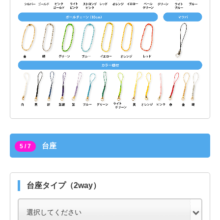
台座
5 / 7
台座タイプ（2way）