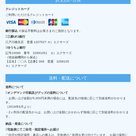
クレジットカード
ご利用いただけるクレジットカード
銀行振込
※振込手数料はお客さまのご負担となります。
三菱UFJ銀行
江戸川橋支店 普通 1207627 カ）エクサーズ
ゆうちょ銀行
記号10090 番号 32691051 カ）エクサーズ
（他金融機関から振込）
【店名】〇〇八【店番】008 普通 3269105
カ）エクサーズ
送料・配送について
送料について
オンデマンド印刷及びグッズの送料について
・お買い上げ金額が5,000円未満の場合には、配送先の地域に応じて別途送料がかかりま
す。
（2019年6月より）
・2ヶ所目の配送先からは、お買い上げ金額にかかわらず地域に応じて別途送料がかかりま
す。
納品・発送について
宅急便にてご自宅・指定場所へお届け
ご自宅や指定場所・書店への搬入は、宅急便のご利用を受け付けています。 お届け場所に