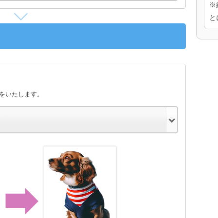
※
と
きをいたします。