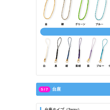
台座
5 / 7
台座タイプ（2way）