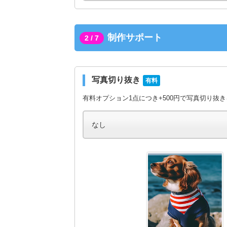
制作サポート
2 / 7
写真切り抜き
有料
有料オプション1点につき+500円で写真切り抜