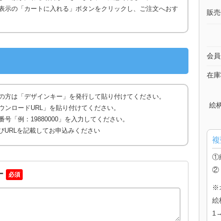
表示の「カートに入れる」ボタンをクリックし、ご注文へおす
販売
会員
在庫
の方は「デザインキー」を発行して貼り付けてください。
絵
ウンロードURL」を貼り付けてください。
号「例：19880000」を入力してください。
びURLを記載してお申込みください
複
①
②
ー
必須
※
絵
1