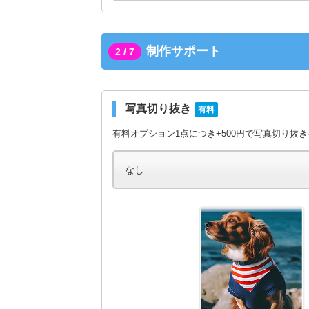
制作サポート
2 / 7
写真切り抜き
有料
有料オプション1点につき+500円で写真切り抜