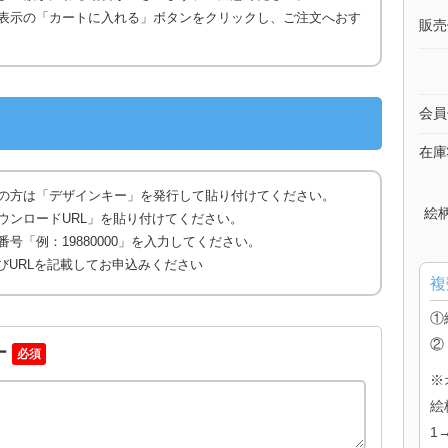
表示の「カートに入れる」ボタンをクリックし、ご注文へおす
販売
会員
在庫
の方は「デザインキー」を発行して貼り付けてください。
絵
ウンロードURL」を貼り付けてください。
号「例：19880000」を入力してください。
びURLを記載してお申込みください
複
①
②
ー
必須
※
絵
1