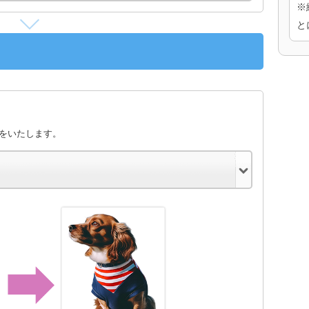
※
と
きをいたします。