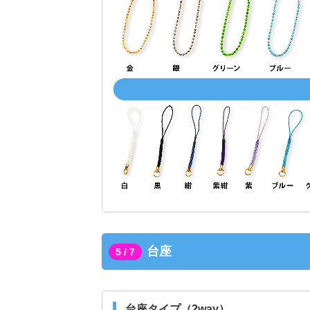
台座
5 / 7
台座タイプ（2way）