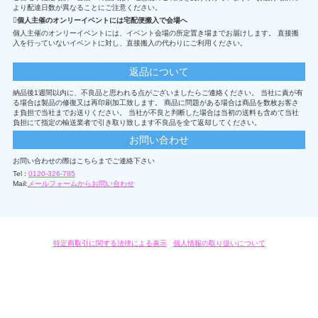
より配達日数が異なることにご注意ください。
個人主催のオンリーイベントには宅配便搬入で会場へ
個人主催のオンリーイベントには、イベント会場の所定置き場までお届けします。 直接搬
入を行っていないイベントに対し、直接搬入の代わりにご利用ください。
返品について
納品後1週間以内に、不良品と思われる点がございましたらご連絡ください。 当社に責が有
る場合は製品の修復又は再印刷加工致します。 商品に問題がある場合は商品を数枚お客さ
ま負担で当社までお送りください。 当社が不良と判断した場合は当初の送料も含めて当社
負担にて指定の輸送業者で引き取り致します不良品を全て返却してください。
お問い合わせ
お問い合わせの際はこちらまでご連絡下さい
Tel :
0120-326-785
Mail:
メールフォームからお問い合わせ
特定商取引に関する法律による表示
/
個人情報の取り扱いについて
オリジナルグッズ・OEM製作はモノラボ・ファクトリーにおまかせください。
Copyright c 2004-2019 KYOYU-ONDEMAND. All Rights Reserved.