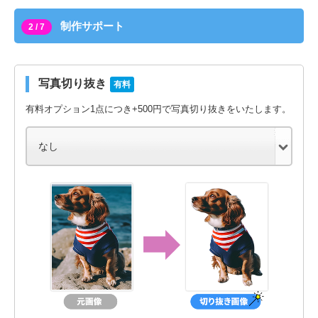
制作サポート
2 / 7
写真切り抜き
有料
有料オプション1点につき+500円で写真切り抜きをいたします。