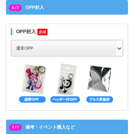
OPP封入
6 / 7
OPP封入
必須
備考・イベント搬入など
7 / 7