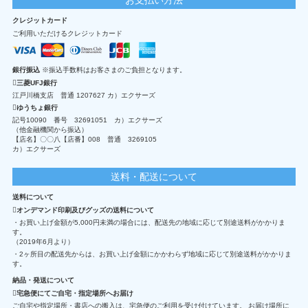
クレジットカード
ご利用いただけるクレジットカード
銀行振込
※振込手数料はお客さまのご負担となります。
三菱UFJ銀行
江戸川橋支店 普通 1207627 カ）エクサーズ
ゆうちょ銀行
記号10090 番号 32691051 カ）エクサーズ
（他金融機関から振込）
【店名】〇〇八【店番】008 普通 3269105
カ）エクサーズ
送料・配送について
送料について
オンデマンド印刷及びグッズの送料について
・お買い上げ金額が5,000円未満の場合には、配送先の地域に応じて別途送料がかかりま
す。
（2019年6月より）
・2ヶ所目の配送先からは、お買い上げ金額にかかわらず地域に応じて別途送料がかかりま
す。
納品・発送について
宅急便にてご自宅・指定場所へお届け
ご自宅や指定場所・書店への搬入は、宅急便のご利用を受け付けています。 お届け場所に