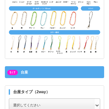
台座
5 / 7
台座タイプ（2way）