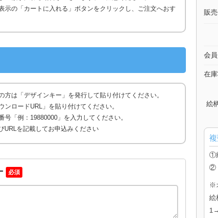
表示の「カートに入れる」ボタンをクリックし、ご注文へおす
販売
会員
在庫
の方は「デザインキー」を発行して貼り付けてください。
絵
ウンロードURL」を貼り付けてください。
号「例：19880000」を入力してください。
びURLを記載してお申込みください
複
①
②
ー
必須
※
絵
1