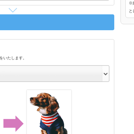
※
と
きをいたします。