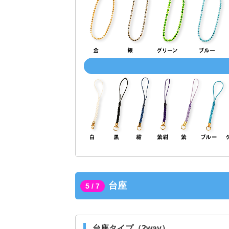
台座
5 / 7
台座タイプ（2way）