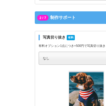
制作サポート
2 / 7
写真切り抜き
有料
有料オプション1点につき+500円で写真切り抜