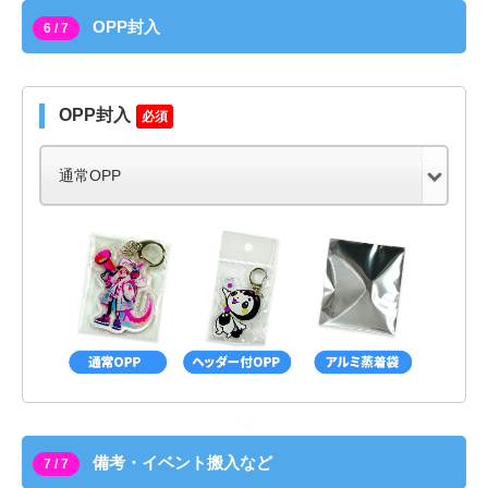
OPP封入
6 / 7
OPP封入
必須
備考・イベント搬入など
7 / 7