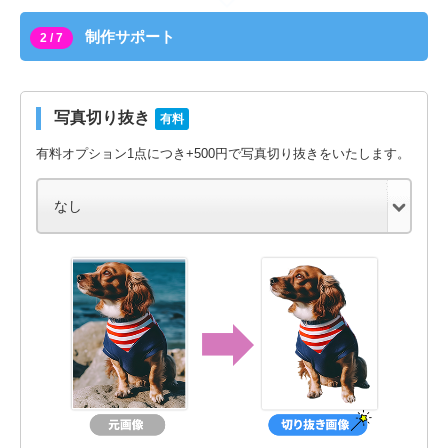
制作サポート
2 / 7
写真切り抜き
有料
有料オプション1点につき+500円で写真切り抜きをいたします。