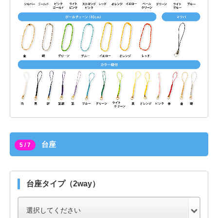
台座
5 / 7
台座タイプ（2way）