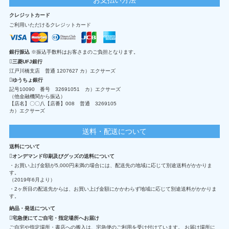
クレジットカード
ご利用いただけるクレジットカード
銀行振込
※振込手数料はお客さまのご負担となります。
三菱UFJ銀行
江戸川橋支店 普通 1207627 カ）エクサーズ
ゆうちょ銀行
記号10090 番号 32691051 カ）エクサーズ
（他金融機関から振込）
【店名】〇〇八【店番】008 普通 3269105
カ）エクサーズ
送料・配送について
送料について
オンデマンド印刷及びグッズの送料について
・お買い上げ金額が5,000円未満の場合には、配送先の地域に応じて別途送料がかかりま
す。
（2019年6月より）
・2ヶ所目の配送先からは、お買い上げ金額にかかわらず地域に応じて別途送料がかかりま
す。
納品・発送について
宅急便にてご自宅・指定場所へお届け
ご自宅や指定場所・書店への搬入は、宅急便のご利用を受け付けています。 お届け場所に