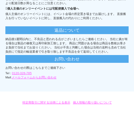
より配達日数が異なることにご注意ください。
個人主催のオンリーイベントには宅配便搬入で会場へ
個人主催のオンリーイベントには、イベント会場の所定置き場までお届けします。 直接搬
入を行っていないイベントに対し、直接搬入の代わりにご利用ください。
返品について
納品後1週間以内に、不良品と思われる点がございましたらご連絡ください。 当社に責が有
る場合は製品の修復又は再印刷加工致します。 商品に問題がある場合は商品を数枚お客さ
ま負担で当社までお送りください。 当社が不良と判断した場合は当初の送料も含めて当社
負担にて指定の輸送業者で引き取り致します不良品を全て返却してください。
お問い合わせ
お問い合わせの際はこちらまでご連絡下さい
Tel :
0120-326-785
Mail:
メールフォームからお問い合わせ
特定商取引に関する法律による表示
/
個人情報の取り扱いについて
オリジナルグッズ・OEM製作はモノラボ・ファクトリーにおまかせください。
Copyright c 2004-2019 KYOYU-ONDEMAND. All Rights Reserved.