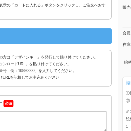
表示の「カートに入れる」ボタンをクリックし、ご注文へおす
販売
会員
在庫
の方は「デザインキー」を発行して貼り付けてください。
絵
ウンロードURL」を貼り付けてください。
号「例：19880000」を入力してください。
びURLを記載してお申込みください
複
①
②
ー
必須
※
絵
1