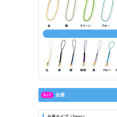
台座
5 / 7
台座タイプ（2way）