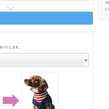
※
と
きをいたします。