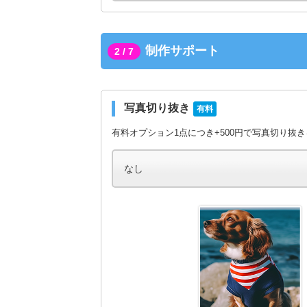
制作サポート
2 / 7
写真切り抜き
有料
有料オプション1点につき+500円で写真切り抜