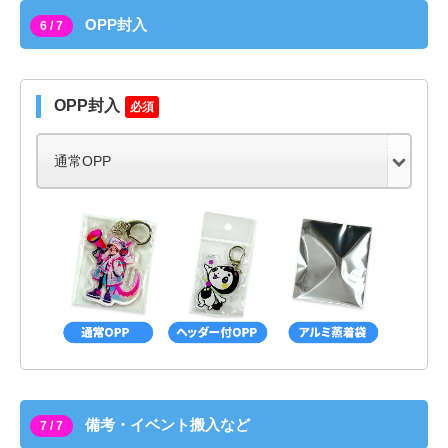
OPP封入
6 / 7
OPP封入
必須
備考・イベント搬入など
7 / 7