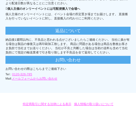
より配達日数が異なることにご注意ください。
個人主催のオンリーイベントには宅配便搬入で会場へ
個人主催のオンリーイベントには、イベント会場の所定置き場までお届けします。 直接搬
入を行っていないイベントに対し、直接搬入の代わりにご利用ください。
返品について
納品後1週間以内に、不良品と思われる点がございましたらご連絡ください。 当社に責が有
る場合は製品の修復又は再印刷加工致します。 商品に問題がある場合は商品を数枚お客さ
ま負担で当社までお送りください。 当社が不良と判断した場合は当初の送料も含めて当社
負担にて指定の輸送業者で引き取り致します不良品を全て返却してください。
お問い合わせ
お問い合わせの際はこちらまでご連絡下さい
Tel :
0120-326-785
Mail:
メールフォームからお問い合わせ
特定商取引に関する法律による表示
/
個人情報の取り扱いについて
オリジナルグッズ・OEM製作はモノラボ・ファクトリーにおまかせください。
Copyright c 2004-2019 KYOYU-ONDEMAND. All Rights Reserved.