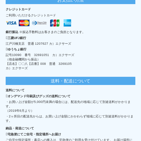
クレジットカード
ご利用いただけるクレジットカード
銀行振込
※振込手数料はお客さまのご負担となります。
三菱UFJ銀行
江戸川橋支店 普通 1207627 カ）エクサーズ
ゆうちょ銀行
記号10090 番号 32691051 カ）エクサーズ
（他金融機関から振込）
【店名】〇〇八【店番】008 普通 3269105
カ）エクサーズ
送料・配送について
送料について
オンデマンド印刷及びグッズの送料について
・お買い上げ金額が5,000円未満の場合には、配送先の地域に応じて別途送料がかかりま
す。
（2019年6月より）
・2ヶ所目の配送先からは、お買い上げ金額にかかわらず地域に応じて別途送料がかかりま
す。
納品・発送について
宅急便にてご自宅・指定場所へお届け
ご自宅や指定場所・書店への搬入は、宅急便のご利用を受け付けています。 お届け場所に