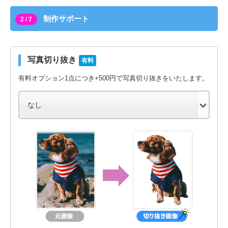
制作サポート
2 / 7
写真切り抜き
有料
有料オプション1点につき+500円で写真切り抜きをいたします。