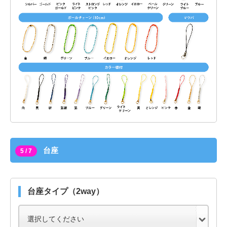
台座
5 / 7
台座タイプ（2way）