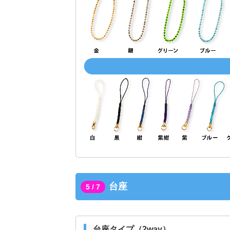
台座
5 / 7
台座タイプ（2way）