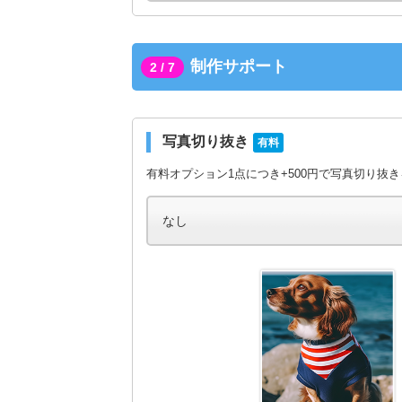
制作サポート
2 / 7
写真切り抜き
有料
有料オプション1点につき+500円で写真切り抜