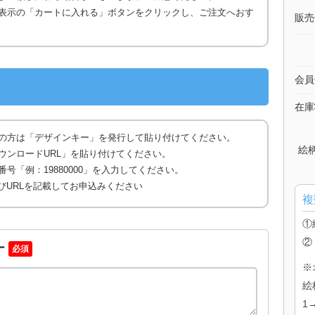
表示の「カートに入れる」ボタンをクリックし、ご注文へおす
販売
会員
在庫
の方は「デザインキー」を発行して貼り付けてください。
絵
ウンロードURL」を貼り付けてください。
号「例：19880000」を入力してください。
びURLを記載してお申込みください
複
①
②
ー
必須
※
絵
1