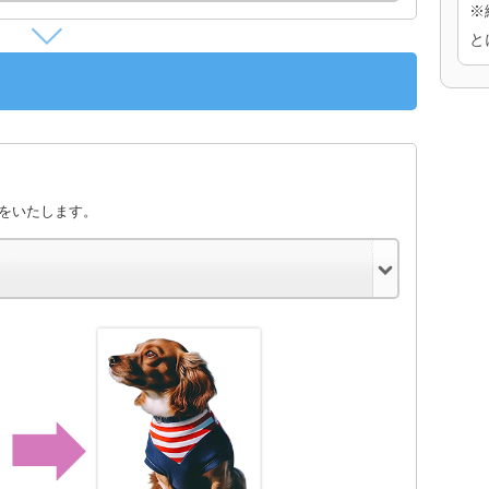
※
と
きをいたします。