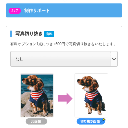
制作サポート
2 / 7
写真切り抜き
有料
有料オプション1点につき+500円で写真切り抜きをいたします。