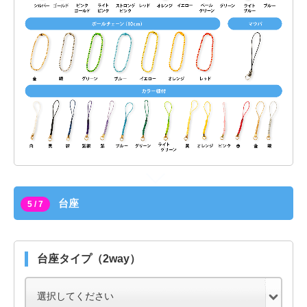
台座
5 / 7
台座タイプ（2way）