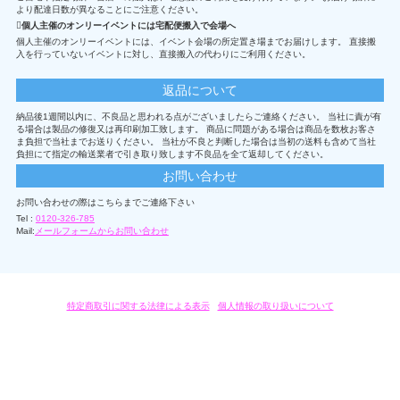
より配達日数が異なることにご注意ください。
個人主催のオンリーイベントには宅配便搬入で会場へ
個人主催のオンリーイベントには、イベント会場の所定置き場までお届けします。 直接搬
入を行っていないイベントに対し、直接搬入の代わりにご利用ください。
返品について
納品後1週間以内に、不良品と思われる点がございましたらご連絡ください。 当社に責が有
る場合は製品の修復又は再印刷加工致します。 商品に問題がある場合は商品を数枚お客さ
ま負担で当社までお送りください。 当社が不良と判断した場合は当初の送料も含めて当社
負担にて指定の輸送業者で引き取り致します不良品を全て返却してください。
お問い合わせ
お問い合わせの際はこちらまでご連絡下さい
Tel :
0120-326-785
Mail:
メールフォームからお問い合わせ
特定商取引に関する法律による表示
/
個人情報の取り扱いについて
オリジナルグッズ・OEM製作はモノラボ・ファクトリーにおまかせください。
Copyright c 2004-2019 KYOYU-ONDEMAND. All Rights Reserved.