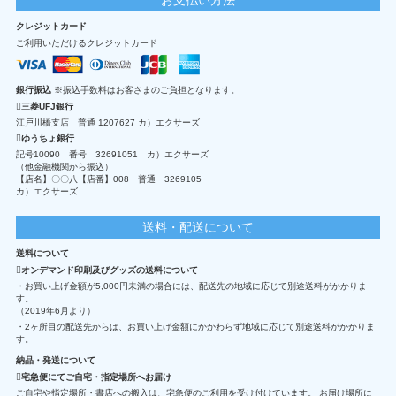
クレジットカード
ご利用いただけるクレジットカード
銀行振込
※振込手数料はお客さまのご負担となります。
三菱UFJ銀行
江戸川橋支店 普通 1207627 カ）エクサーズ
ゆうちょ銀行
記号10090 番号 32691051 カ）エクサーズ
（他金融機関から振込）
【店名】〇〇八【店番】008 普通 3269105
カ）エクサーズ
送料・配送について
送料について
オンデマンド印刷及びグッズの送料について
・お買い上げ金額が5,000円未満の場合には、配送先の地域に応じて別途送料がかかりま
す。
（2019年6月より）
・2ヶ所目の配送先からは、お買い上げ金額にかかわらず地域に応じて別途送料がかかりま
す。
納品・発送について
宅急便にてご自宅・指定場所へお届け
ご自宅や指定場所・書店への搬入は、宅急便のご利用を受け付けています。 お届け場所に