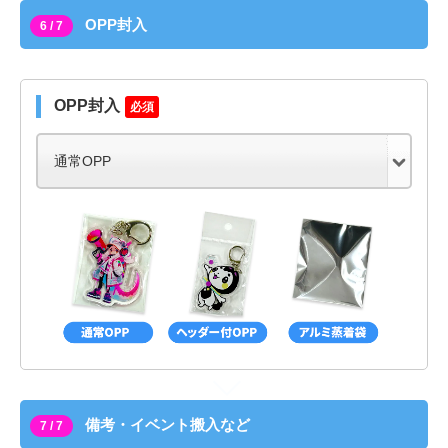
OPP封入
6 / 7
OPP封入
必須
備考・イベント搬入など
7 / 7