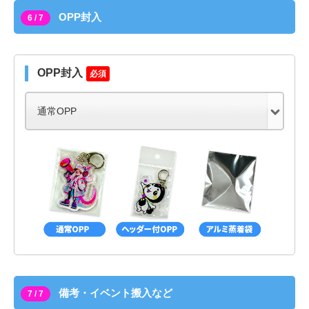
OPP封入
6 / 7
OPP封入
必須
備考・イベント搬入など
7 / 7