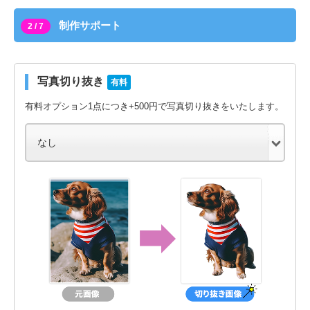
制作サポート
2 / 7
写真切り抜き
有料
有料オプション1点につき+500円で写真切り抜きをいたします。