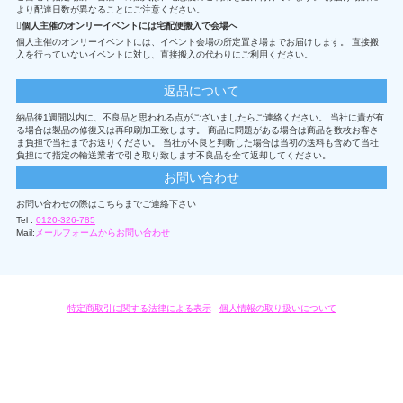
より配達日数が異なることにご注意ください。
個人主催のオンリーイベントには宅配便搬入で会場へ
個人主催のオンリーイベントには、イベント会場の所定置き場までお届けします。 直接搬
入を行っていないイベントに対し、直接搬入の代わりにご利用ください。
返品について
納品後1週間以内に、不良品と思われる点がございましたらご連絡ください。 当社に責が有
る場合は製品の修復又は再印刷加工致します。 商品に問題がある場合は商品を数枚お客さ
ま負担で当社までお送りください。 当社が不良と判断した場合は当初の送料も含めて当社
負担にて指定の輸送業者で引き取り致します不良品を全て返却してください。
お問い合わせ
お問い合わせの際はこちらまでご連絡下さい
Tel :
0120-326-785
Mail:
メールフォームからお問い合わせ
特定商取引に関する法律による表示
/
個人情報の取り扱いについて
オリジナルグッズ・OEM製作はモノラボ・ファクトリーにおまかせください。
Copyright c 2004-2019 KYOYU-ONDEMAND. All Rights Reserved.