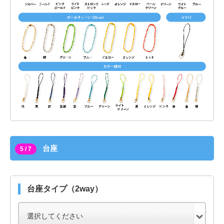
台座
5 / 7
台座タイプ（2way）