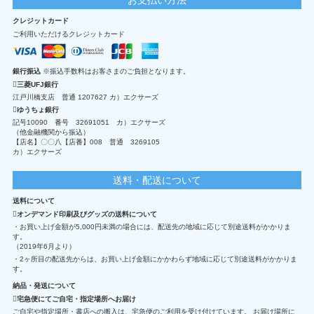
クレジットカード
ご利用いただけるクレジットカード
銀行振込
※振込手数料はお客さまのご負担となります。
三菱UFJ銀行
江戸川橋支店 普通 1207627 カ）エクサーズ
ゆうちょ銀行
記号10090 番号 32691051 カ）エクサーズ
（他金融機関から振込）
【店名】〇〇八【店番】008 普通 3269105
カ）エクサーズ
送料・配送について
送料について
オンデマンド印刷及びグッズの送料について
・お買い上げ金額が5,000円未満の場合には、配送先の地域に応じて別途送料がかかりま
す。
（2019年6月より）
・2ヶ所目の配送先からは、お買い上げ金額にかかわらず地域に応じて別途送料がかかりま
す。
納品・発送について
宅急便にてご自宅・指定場所へお届け
ご自宅や指定場所・書店への搬入は、宅急便のご利用を受け付けています。 お届け場所に