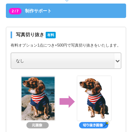
制作サポート
2 / 7
写真切り抜き
有料
有料オプション1点につき+500円で写真切り抜きをいたします。