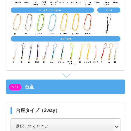
台座
5 / 7
台座タイプ（2way）