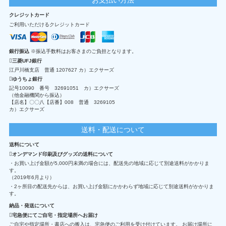
クレジットカード
ご利用いただけるクレジットカード
銀行振込
※振込手数料はお客さまのご負担となります。
三菱UFJ銀行
江戸川橋支店 普通 1207627 カ）エクサーズ
ゆうちょ銀行
記号10090 番号 32691051 カ）エクサーズ
（他金融機関から振込）
【店名】〇〇八【店番】008 普通 3269105
カ）エクサーズ
送料・配送について
送料について
オンデマンド印刷及びグッズの送料について
・お買い上げ金額が5,000円未満の場合には、配送先の地域に応じて別途送料がかかりま
す。
（2019年6月より）
・2ヶ所目の配送先からは、お買い上げ金額にかかわらず地域に応じて別途送料がかかりま
す。
納品・発送について
宅急便にてご自宅・指定場所へお届け
ご自宅や指定場所・書店への搬入は、宅急便のご利用を受け付けています。 お届け場所に