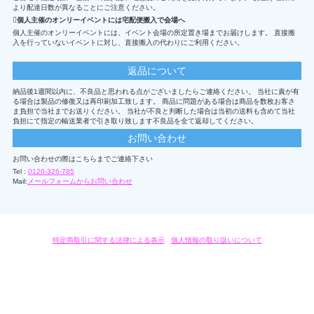
より配達日数が異なることにご注意ください。
個人主催のオンリーイベントには宅配便搬入で会場へ
個人主催のオンリーイベントには、イベント会場の所定置き場までお届けします。 直接搬
入を行っていないイベントに対し、直接搬入の代わりにご利用ください。
返品について
納品後1週間以内に、不良品と思われる点がございましたらご連絡ください。 当社に責が有
る場合は製品の修復又は再印刷加工致します。 商品に問題がある場合は商品を数枚お客さ
ま負担で当社までお送りください。 当社が不良と判断した場合は当初の送料も含めて当社
負担にて指定の輸送業者で引き取り致します不良品を全て返却してください。
お問い合わせ
お問い合わせの際はこちらまでご連絡下さい
Tel :
0120-326-785
Mail:
メールフォームからお問い合わせ
特定商取引に関する法律による表示
/
個人情報の取り扱いについて
オリジナルグッズ・OEM製作はモノラボ・ファクトリーにおまかせください。
Copyright c 2004-2019 KYOYU-ONDEMAND. All Rights Reserved.