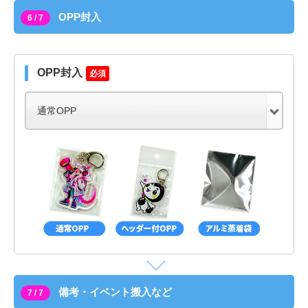
OPP封入
6 / 7
OPP封入
必須
備考・イベント搬入など
7 / 7