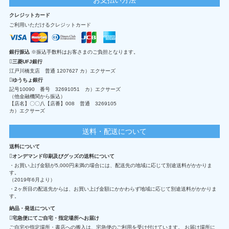
クレジットカード
ご利用いただけるクレジットカード
銀行振込
※振込手数料はお客さまのご負担となります。
三菱UFJ銀行
江戸川橋支店 普通 1207627 カ）エクサーズ
ゆうちょ銀行
記号10090 番号 32691051 カ）エクサーズ
（他金融機関から振込）
【店名】〇〇八【店番】008 普通 3269105
カ）エクサーズ
送料・配送について
送料について
オンデマンド印刷及びグッズの送料について
・お買い上げ金額が5,000円未満の場合には、配送先の地域に応じて別途送料がかかりま
す。
（2019年6月より）
・2ヶ所目の配送先からは、お買い上げ金額にかかわらず地域に応じて別途送料がかかりま
す。
納品・発送について
宅急便にてご自宅・指定場所へお届け
ご自宅や指定場所・書店への搬入は、宅急便のご利用を受け付けています。 お届け場所に