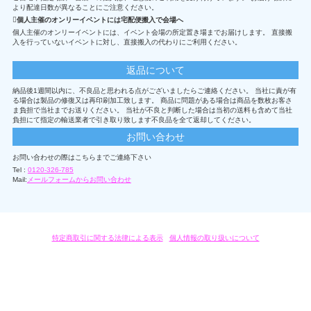
より配達日数が異なることにご注意ください。
個人主催のオンリーイベントには宅配便搬入で会場へ
個人主催のオンリーイベントには、イベント会場の所定置き場までお届けします。 直接搬
入を行っていないイベントに対し、直接搬入の代わりにご利用ください。
返品について
納品後1週間以内に、不良品と思われる点がございましたらご連絡ください。 当社に責が有
る場合は製品の修復又は再印刷加工致します。 商品に問題がある場合は商品を数枚お客さ
ま負担で当社までお送りください。 当社が不良と判断した場合は当初の送料も含めて当社
負担にて指定の輸送業者で引き取り致します不良品を全て返却してください。
お問い合わせ
お問い合わせの際はこちらまでご連絡下さい
Tel :
0120-326-785
Mail:
メールフォームからお問い合わせ
特定商取引に関する法律による表示
/
個人情報の取り扱いについて
オリジナルグッズ・OEM製作はモノラボ・ファクトリーにおまかせください。
Copyright c 2004-2019 KYOYU-ONDEMAND. All Rights Reserved.