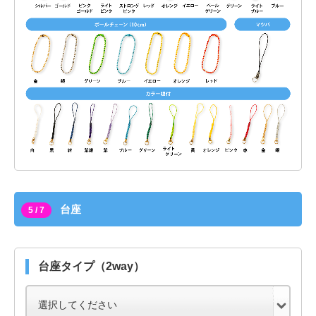
台座
5 / 7
台座タイプ（2way）