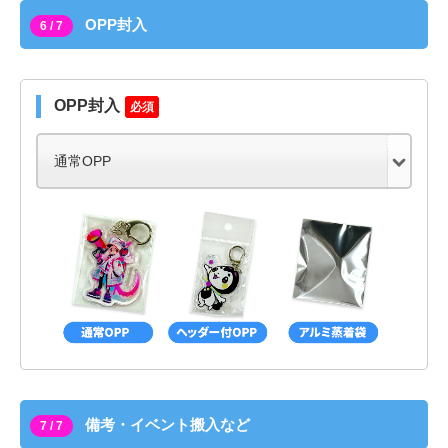
OPP封入
6 / 7
OPP封入
必須
備考・イベント搬入など
7 / 7