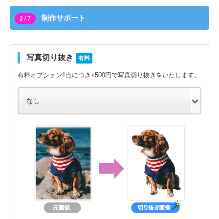
制作サポート
2 / 7
写真切り抜き
有料
有料オプション1点につき+500円で写真切り抜きをいたします。