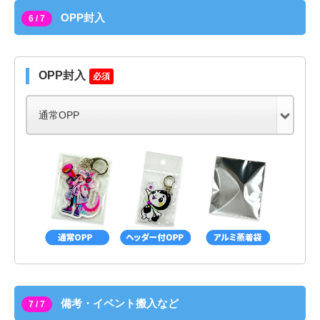
OPP封入
6 / 7
OPP封入
必須
備考・イベント搬入など
7 / 7