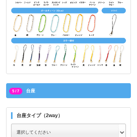
台座
5 / 7
台座タイプ（2way）