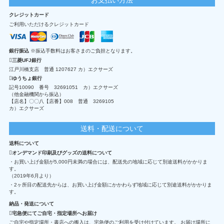
クレジットカード
ご利用いただけるクレジットカード
銀行振込
※振込手数料はお客さまのご負担となります。
三菱UFJ銀行
江戸川橋支店 普通 1207627 カ）エクサーズ
ゆうちょ銀行
記号10090 番号 32691051 カ）エクサーズ
（他金融機関から振込）
【店名】〇〇八【店番】008 普通 3269105
カ）エクサーズ
送料・配送について
送料について
オンデマンド印刷及びグッズの送料について
・お買い上げ金額が5,000円未満の場合には、配送先の地域に応じて別途送料がかかりま
す。
（2019年6月より）
・2ヶ所目の配送先からは、お買い上げ金額にかかわらず地域に応じて別途送料がかかりま
す。
納品・発送について
宅急便にてご自宅・指定場所へお届け
ご自宅や指定場所・書店への搬入は、宅急便のご利用を受け付けています。 お届け場所に