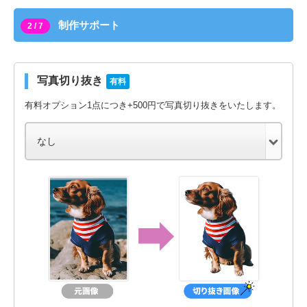
制作サポート
2 / 7
写真切り抜き
有料
有料オプション1点につき+500円で写真切り抜きをいたします。