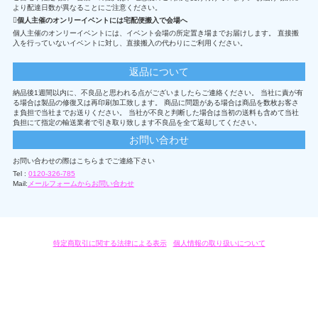
より配達日数が異なることにご注意ください。
個人主催のオンリーイベントには宅配便搬入で会場へ
個人主催のオンリーイベントには、イベント会場の所定置き場までお届けします。 直接搬
入を行っていないイベントに対し、直接搬入の代わりにご利用ください。
返品について
納品後1週間以内に、不良品と思われる点がございましたらご連絡ください。 当社に責が有
る場合は製品の修復又は再印刷加工致します。 商品に問題がある場合は商品を数枚お客さ
ま負担で当社までお送りください。 当社が不良と判断した場合は当初の送料も含めて当社
負担にて指定の輸送業者で引き取り致します不良品を全て返却してください。
お問い合わせ
お問い合わせの際はこちらまでご連絡下さい
Tel :
0120-326-785
Mail:
メールフォームからお問い合わせ
特定商取引に関する法律による表示
/
個人情報の取り扱いについて
オリジナルグッズ・OEM製作はモノラボ・ファクトリーにおまかせください。
Copyright c 2004-2019 KYOYU-ONDEMAND. All Rights Reserved.