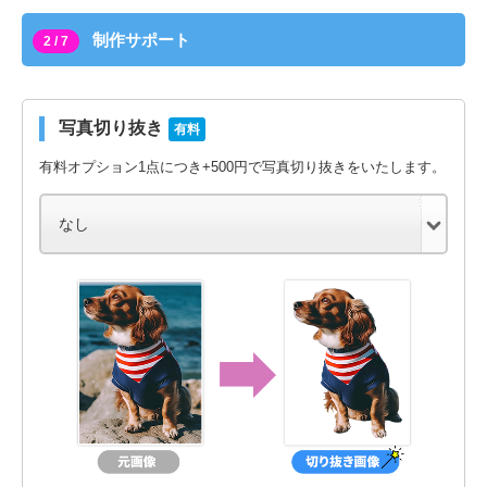
制作サポート
2 / 7
写真切り抜き
有料
有料オプション1点につき+500円で写真切り抜きをいたします。