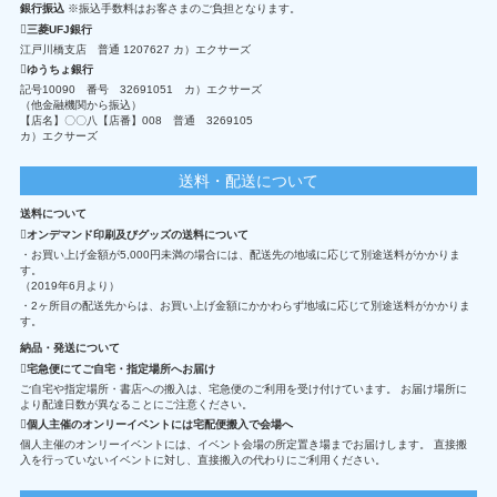
銀行振込
※振込手数料はお客さまのご負担となります。
三菱UFJ銀行
江戸川橋支店 普通 1207627 カ）エクサーズ
ゆうちょ銀行
記号10090 番号 32691051 カ）エクサーズ
（他金融機関から振込）
【店名】〇〇八【店番】008 普通 3269105
カ）エクサーズ
送料・配送について
送料について
オンデマンド印刷及びグッズの送料について
・お買い上げ金額が5,000円未満の場合には、配送先の地域に応じて別途送料がかかりま
す。
（2019年6月より）
・2ヶ所目の配送先からは、お買い上げ金額にかかわらず地域に応じて別途送料がかかりま
す。
納品・発送について
宅急便にてご自宅・指定場所へお届け
ご自宅や指定場所・書店への搬入は、宅急便のご利用を受け付けています。 お届け場所に
より配達日数が異なることにご注意ください。
個人主催のオンリーイベントには宅配便搬入で会場へ
個人主催のオンリーイベントには、イベント会場の所定置き場までお届けします。 直接搬
入を行っていないイベントに対し、直接搬入の代わりにご利用ください。