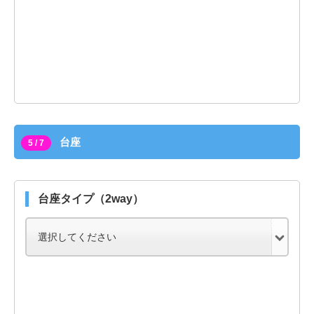
台座
5 / 7
台座タイプ（2way）